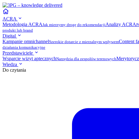
ACRA
Metodologia ACRA
Analizy ACRA
Jak mierzymy drogę do rekomendacji
P
produkt lub brand
Digital
Kampanie omnichannel
Content f
Szerokie dotarcie z mierzalnym wpływem
działania komunikacyjne
Przedstawiciele
Wsparcie wizyt aptecznych
Merytorycz
Narzędzia dla zespołów terenowych
Wiedza
Do czytania