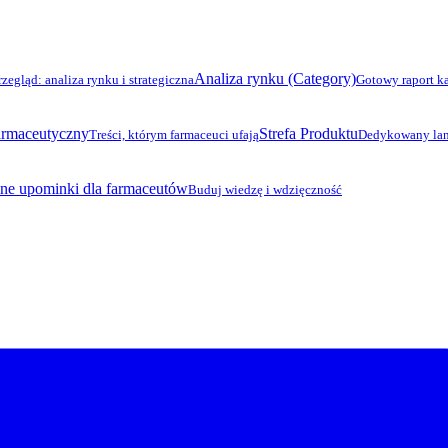
Analiza rynku (Category)
rzegląd: analiza rynku i strategiczna
Gotowy raport k
armaceutyczny
Strefa Produktu
Treści, którym farmaceuci ufają
Dedykowany lan
ne upominki dla farmaceutów
Buduj wiedzę i wdzięczność