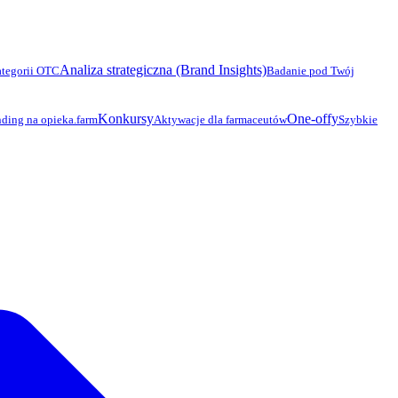
Analiza strategiczna (Brand Insights)
ategorii OTC
Badanie pod Twój
Konkursy
One-offy
ding na opieka.farm
Aktywacje dla farmaceutów
Szybkie