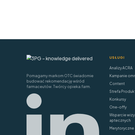
USŁUGI
Analizy ACRA
Pomagamy markom OTC świadomie
Kampanie omn
budować rekomendację wśród
Content
farmaceutów. Twórcy opieka.farm.
Strefa Produk
Konkursy
One-offy
Wsparcie wizy
aptecznych
Merytoryczne