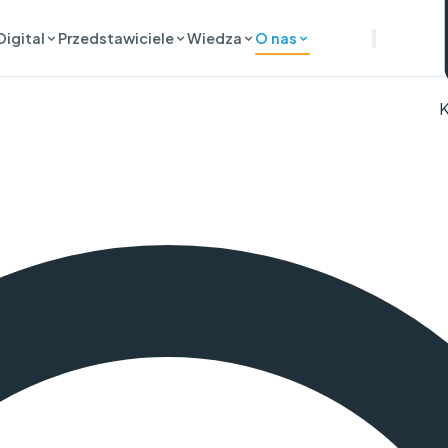
Digital
Przedstawiciele
Wiedza
O nas
K