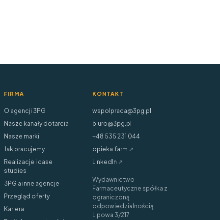
FIRMA
KONTAKT
O agencji 3PG
wspolpraca@3pg.pl
Nasze kanały dotarcia
biuro@3pg.pl
Nasze marki
+48 535 231 044
Jak pracujemy
opieka.farm
↗
Realizacje i case
LinkedIn
↗
studies
Wydawnictwo
3PG a inne agencje
Farmaceutyczne spółka z
Przegląd oferty
ograniczoną
odpowiedzialnością
Kariera
Lipowa 3/217