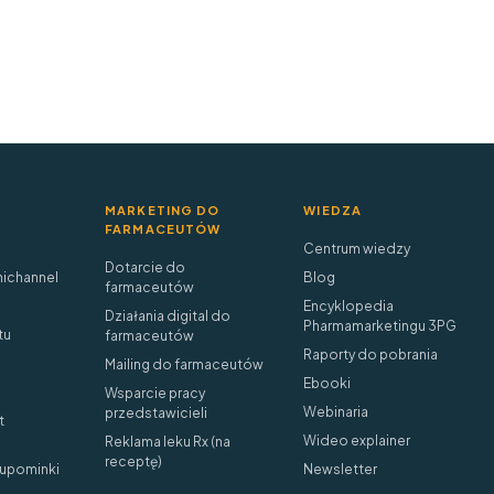
MARKETING DO
WIEDZA
FARMACEUTÓW
Centrum wiedzy
Dotarcie do
ichannel
Blog
farmaceutów
Encyklopedia
Działania digital do
Pharmamarketingu 3PG
tu
farmaceutów
Raporty do pobrania
Mailing do farmaceutów
Ebooki
Wsparcie pracy
Webinaria
przedstawicieli
t
Wideo explainer
Reklama leku Rx (na
receptę)
 upominki
Newsletter