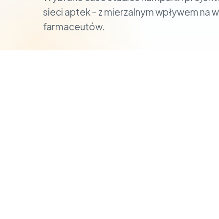
sieci aptek – z mierzalnym wpływem na 
farmaceutów.
Szkolenie dla przedstawicieli w formie 