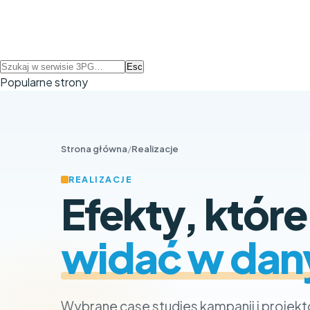
Esc
Popularne strony
Strona główna
/
Realizacje
REALIZACJE
Efekty, które
widać w dan
Wybrane case studies kampanii i projek