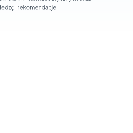
wiedzę i rekomendacje
online