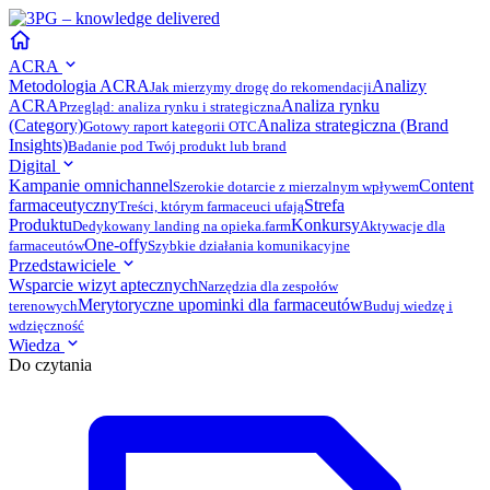
ACRA
Metodologia ACRA
Analizy
Jak mierzymy drogę do rekomendacji
ACRA
Analiza rynku
Przegląd: analiza rynku i strategiczna
(Category)
Analiza strategiczna (Brand
Gotowy raport kategorii OTC
Insights)
Badanie pod Twój produkt lub brand
Digital
Kampanie omnichannel
Content
Szerokie dotarcie z mierzalnym wpływem
farmaceutyczny
Strefa
Treści, którym farmaceuci ufają
Produktu
Konkursy
Dedykowany landing na opieka.farm
Aktywacje dla
One-offy
farmaceutów
Szybkie działania komunikacyjne
Przedstawiciele
Wsparcie wizyt aptecznych
Narzędzia dla zespołów
Merytoryczne upominki dla farmaceutów
terenowych
Buduj wiedzę i
wdzięczność
Wiedza
Do czytania