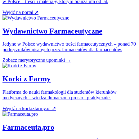
w Polsce – treści i materiały, którym branża ufa od lat.
Wejdź na portal
↗
Wydawnictwo Farmaceutyczne
Jedyne w Polsce wydawnictwo treści farmaceutycznych – ponad 70
podręczników pisanych przez farmaceutów dla farmaceutów.
Zobacz merytoryczne upominki →
Korki z Farmy
Platforma do nauki farmakologii dla studentów kierunków
medycznych – wiedza tłumaczona prosto i praktycznie.
Wejdź na korkizfarmy.pl
↗
Farmaceuta.pro