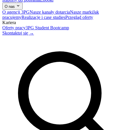
O nas
O agencji 3PG
Nasze kanały dotarcia
Nasze marki
Jak
pracujemy
Realizacje i case studies
Przegląd oferty
Kariera
Oferty pracy
3PG Student Bootcamp
Skontaktuj się →