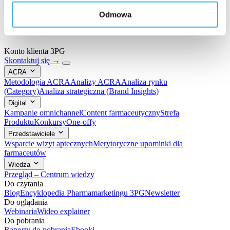
Odmowa
Konto klienta 3PG
Skontaktuj się →
ACRA
Metodologia ACRA
Analizy ACRA
Analiza rynku
(Category)
Analiza strategiczna (Brand Insights)
Digital
Kampanie omnichannel
Content farmaceutyczny
Strefa
Produktu
Konkursy
One-offy
Przedstawiciele
Wsparcie wizyt aptecznych
Merytoryczne upominki dla
farmaceutów
Wiedza
Przegląd – Centrum wiedzy
Do czytania
Blog
Encyklopedia Pharmamarketingu 3PG
Newsletter
Do oglądania
Webinaria
Wideo explainer
Do pobrania
Raporty do pobrania
Ebooki