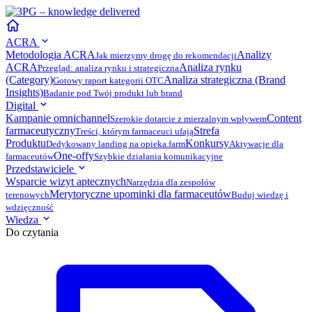
ACRA
Metodologia ACRA
Analizy
Jak mierzymy drogę do rekomendacji
ACRA
Analiza rynku
Przegląd: analiza rynku i strategiczna
(Category)
Analiza strategiczna (Brand
Gotowy raport kategorii OTC
Insights)
Badanie pod Twój produkt lub brand
Digital
Kampanie omnichannel
Content
Szerokie dotarcie z mierzalnym wpływem
farmaceutyczny
Strefa
Treści, którym farmaceuci ufają
Produktu
Konkursy
Dedykowany landing na opieka.farm
Aktywacje dla
One-offy
farmaceutów
Szybkie działania komunikacyjne
Przedstawiciele
Wsparcie wizyt aptecznych
Narzędzia dla zespołów
Merytoryczne upominki dla farmaceutów
terenowych
Buduj wiedzę i
wdzięczność
Wiedza
Do czytania