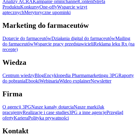
Analizy ACRA
Kampanie omnichannel
Content
Strefa
Produktu
Konkursy
One-offy
Wsparcie wizyt
aptecznych
Merytoryczne upominki
Marketing do farmaceutów
Dotarcie do farmaceutów
Działania digital do farmaceutów
Mailing
do farmaceutów
Wsparcie pracy przedstawicieli
Reklama leku Rx (na
receptę)
Wiedza
Centrum wiedzy
Blog
Encyklopedia Pharmamarketingu 3PG
Raporty
do pobrania
Ebooki
Webinaria
Wideo explainer
Newsletter
Firma
O agencji 3PG
Nasze kanały dotarcia
Nasze marki
Jak
pracujemy
Realizacje i case studies
3PG a inne agencje
Przegląd
oferty
Kariera
Polityka prywatności
Kontakt