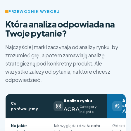
PRZEWODNIK WYBORU
Która analiza odpowiada na
Twoje pytanie?
Najczęściej marki zaczynają od analizy rynku, by
zrozumieć grę, a potem zamawiają analizę
strategiczną pod konkretny produkt. Ale
wszystko zależy od pytania, na które chcesz
odpowiedzieć.
Analiza rynku
Ana
Co
str
Category
porównujemy
Insights
Na jakie
Jak wygląda i działa
cała
Gdzie i d