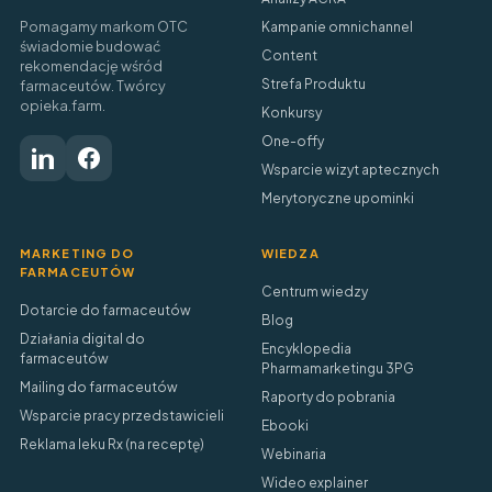
Pomagamy markom OTC
Kampanie omnichannel
świadomie budować
Content
rekomendację wśród
Strefa Produktu
farmaceutów. Twórcy
opieka.farm.
Konkursy
One-offy
Wsparcie wizyt aptecznych
Merytoryczne upominki
MARKETING DO
WIEDZA
FARMACEUTÓW
Centrum wiedzy
Dotarcie do farmaceutów
Blog
Działania digital do
Encyklopedia
farmaceutów
Pharmamarketingu 3PG
Mailing do farmaceutów
Raporty do pobrania
Wsparcie pracy przedstawicieli
Ebooki
Reklama leku Rx (na receptę)
Webinaria
Wideo explainer