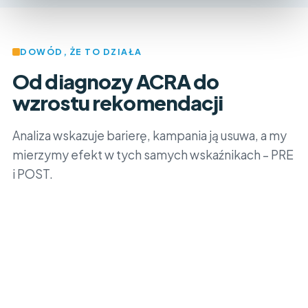
DOWÓD, ŻE TO DZIAŁA
Od diagnozy ACRA do
wzrostu rekomendacji
Analiza wskazuje barierę, kampania ją usuwa, a my
mierzymy efekt w tych samych wskaźnikach – PRE
i POST.