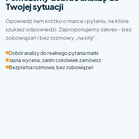
Twojej sytuacji
Opowiedz nam krótko o marce i pytaniu, na które
szukasz odpowiedzi. Zaproponujemy zakres – bez
zobowiązań i bez rozmowy „na siłę".
Dobór analizy do realnego pytania marki
Jasna wycena, zanim cokolwiek zamówisz
Bezpłatna rozmowa, bez zobowiązań
Imię i nazwisko
(wymagane)
Firma / marka