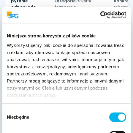
pytanie
kategoria
oczami
konkret
odpowiada
farmaceuty
rekomen
Jedna mark
Cała kategoria i wszyscy
Perspektywa
zestawio
jej gracze naraz
konkure
Niniejsza strona korzysta z plików cookie
Wykorzystujemy pliki cookie do spersonalizowania treści
Szeroko – przekrój całej
Głęboko 
i reklam, aby oferować funkcje społecznościowe i
Głębia
kategorii, bez głębi
przeświet
analizować ruch w naszej witrynie. Informacje o tym, jak
pojedynczej marki
korzystasz z naszej witryny, udostępniamy partnerom
społecznościowym, reklamowym i analitycznym.
Gotowy raport
Dedykowa
Partnerzy mogą połączyć te informacje z innymi danymi
Źródło danych
syndykatowy, panel
ACRA na 
otrzymanymi od Ciebie lub uzyskanymi podczas
farmaceutów (N=100)
Twoją ma
korzystania z ich usług.
Mapę kategorii:
Profil ma
znajomość,
Wybór
porównan
Co dostajesz
rekomendacja, bariery,
Niezbędne
zgody
z konkure
progi cenowe,
i
gotową 
sezonowość