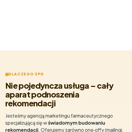
→
Content farmaceutyczny
→
Wpis na opieka.farm
DLACZEGO 3PG
Nie pojedyncza usługa – cały
aparat podnoszenia
rekomendacji
Jesteśmy agencją marketingu farmaceutycznego
specjalizującą się w
świadomym budowaniu
rekomendacji
. Oferujemy zarówno one‑offy (mailingi,