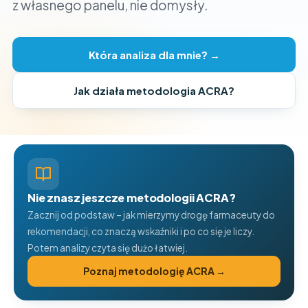
z własnego panelu, nie domysły.
Która analiza dla mnie? →
Jak działa metodologia ACRA?
Nie znasz jeszcze metodologii ACRA?
Zacznij od podstaw – jak mierzymy drogę farmaceuty do
rekomendacji, co znaczą wskaźniki i po co się je liczy.
Potem analizy czyta się dużo łatwiej.
Poznaj metodologię ACRA →