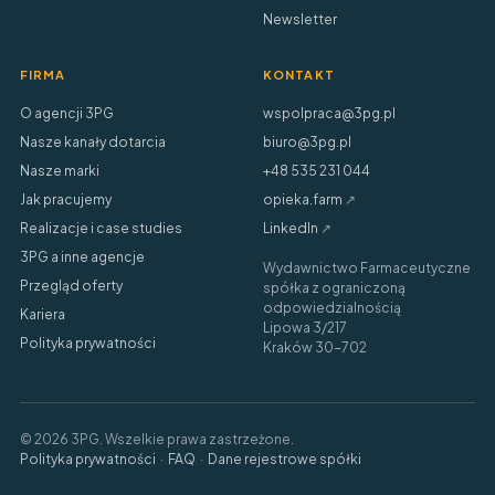
Newsletter
FIRMA
KONTAKT
O agencji 3PG
wspolpraca@3pg.pl
Nasze kanały dotarcia
biuro@3pg.pl
Nasze marki
+48 535 231 044
Jak pracujemy
opieka.farm
↗
Realizacje i case studies
LinkedIn
↗
3PG a inne agencje
Wydawnictwo Farmaceutyczne
Przegląd oferty
spółka z ograniczoną
odpowiedzialnością
Kariera
Lipowa 3/217
Polityka prywatności
Kraków 30-702
© 2026 3PG. Wszelkie prawa zastrzeżone.
Polityka prywatności
·
FAQ
·
Dane rejestrowe spółki