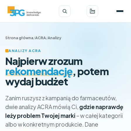
Strona główna
/
ACRA
/
Analizy
ANALIZY ACRA
Najpierw zrozum
rekomendację
, potem
wydaj budżet
Zanim ruszysz z kampanią do farmaceutów,
dwie analizy ACRA mówią Ci,
gdzie naprawdę
leży problem Twojej marki
– w całej kategorii
albo w konkretnym produkcie. Dane