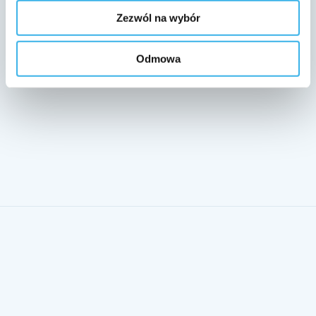
Zezwól na wybór
rekomendacje w aptekach
Odmowa
ofertę
i plan działań