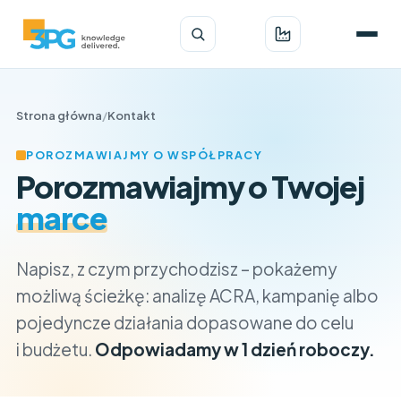
Strona główna
/
Kontakt
POROZMAWIAJMY O WSPÓŁPRACY
Porozmawiajmy o Twojej
marce
Napisz, z czym przychodzisz – pokażemy
możliwą ścieżkę: analizę ACRA, kampanię albo
pojedyncze działania dopasowane do celu
i budżetu.
Odpowiadamy w 1 dzień roboczy.