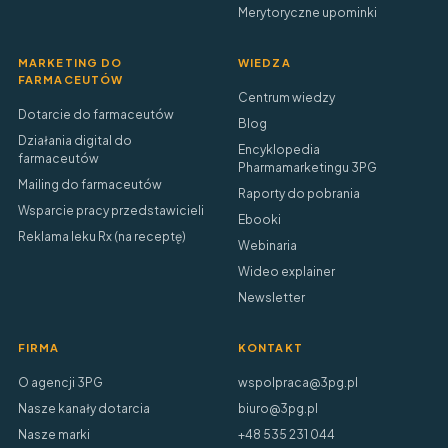
Merytoryczne upominki
MARKETING DO
WIEDZA
FARMACEUTÓW
Centrum wiedzy
Dotarcie do farmaceutów
Blog
Działania digital do
Encyklopedia
farmaceutów
Pharmamarketingu 3PG
Mailing do farmaceutów
Raporty do pobrania
Wsparcie pracy przedstawicieli
Ebooki
Reklama leku Rx (na receptę)
Webinaria
Wideo explainer
Newsletter
FIRMA
KONTAKT
O agencji 3PG
wspolpraca@3pg.pl
Nasze kanały dotarcia
biuro@3pg.pl
Nasze marki
+48 535 231 044