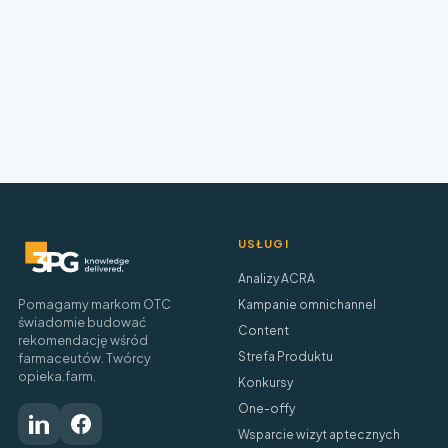
USŁUGI
Analizy ACRA
Pomagamy markom OTC
Kampanie omnichannel
świadomie budować
Content
rekomendację wśród
Strefa Produktu
farmaceutów. Twórcy
opieka.farm.
Konkursy
One-offy
Wsparcie wizyt aptecznych