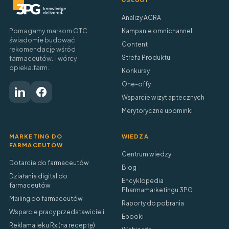
Analizy ACRA
Pomagamy markom OTC
Kampanie omnichannel
świadomie budować
Content
rekomendację wśród
Strefa Produktu
farmaceutów. Twórcy
opieka.farm.
Konkursy
One-offy
Wsparcie wizyt aptecznych
Merytoryczne upominki
MARKETING DO
WIEDZA
FARMACEUTÓW
Centrum wiedzy
Dotarcie do farmaceutów
Blog
Działania digital do
Encyklopedia
farmaceutów
Pharmamarketingu 3PG
Mailing do farmaceutów
Raporty do pobrania
Wsparcie pracy przedstawicieli
Ebooki
Reklama leku Rx (na receptę)