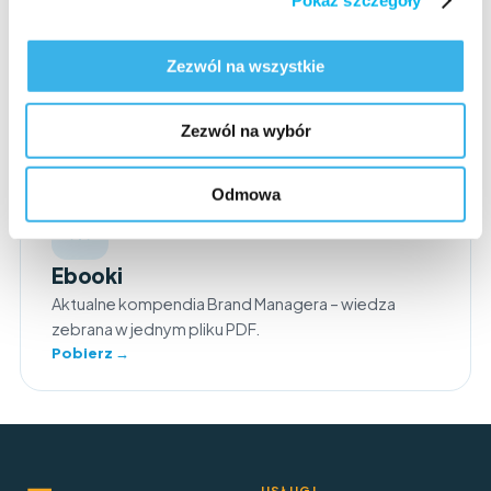
Raporty do pobrania
Studia tematyczne i raporty rynkowe oparte na
Zezwól na wszystkie
danych z rynku aptecznego.
Pobierz →
Zezwól na wybór
Odmowa
Ebooki
Aktualne kompendia Brand Managera – wiedza
zebrana w jednym pliku PDF.
Pobierz →
USŁUGI