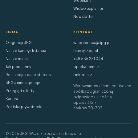
Webinaria
Wideo explainer
Newsletter
FIRMA
KONTAKT
O agencji 3PG
wspolpraca@3pg.pl
Nasze kanały dotarcia
biuro@3pg.pl
Nasze marki
+48 535 231 044
Jak pracujemy
opieka.farm
↗
Realizacje i case studies
LinkedIn
↗
3PG a inne agencje
Wydawnictwo Farmaceutyczne
Przegląd oferty
spółka z ograniczoną
odpowiedzialnością
Kariera
Lipowa 3/217
Polityka prywatności
Kraków 30-702
© 2026 3PG. Wszelkie prawa zastrzeżone.