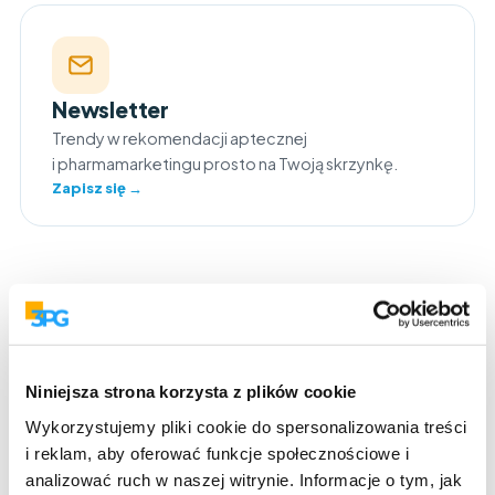
Newsletter
Trendy w rekomendacji aptecznej
i pharmamarketingu prosto na Twoją skrzynkę.
Zapisz się →
Do oglądania
Niniejsza strona korzysta z plików cookie
Wykorzystujemy pliki cookie do spersonalizowania treści
Webinaria
i reklam, aby oferować funkcje społecznościowe i
Pharmamarketing Insights – seminaria na żywo
analizować ruch w naszej witrynie. Informacje o tym, jak