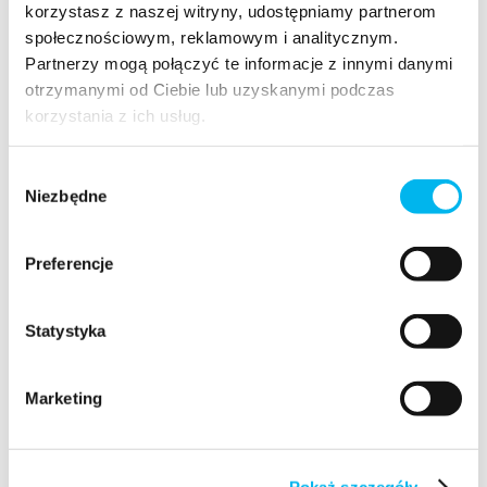
i nagrania do obejrzenia w dowolnym czasie.
korzystasz z naszej witryny, udostępniamy partnerom
Oglądaj →
społecznościowym, reklamowym i analitycznym.
Partnerzy mogą połączyć te informacje z innymi danymi
otrzymanymi od Ciebie lub uzyskanymi podczas
korzystania z ich usług.
Wybór
Wideo explainer
Niezbędne
zgody
Krótkie wideo, które w kilka minut wyjaśniają pojęcia
pharmamarketingu.
Preferencje
Oglądaj →
Statystyka
Do pobrania
Marketing
Pokaż szczegóły