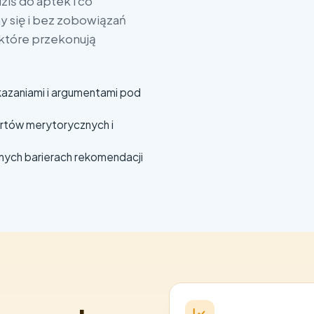
iś do aptek i co
O czym chcesz
 się i bez zobowiązań
które przekonują
Zgoda
(wymaga
azaniami i argumentami pod
Wyrażam zgodę
handlowych śr
z
politykę pr
rtów merytorycznych i
nych barierach rekomendacji