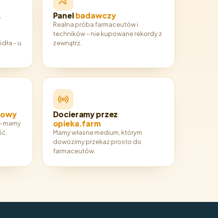
,
Panel
badawczy
Realna próba farmaceutów i
techników – nie kupowane rekordy z
dła – u
zewnątrz.
kowy
Docieramy przez
opieka.farm
 – mamy
ść.
Mamy własne medium, którym
dowozimy przekaz prosto do
farmaceutów.