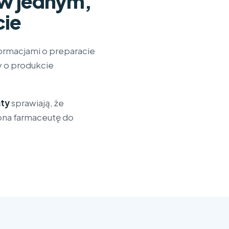
 w jednym,
ie
formacjami o preparacie
 o produkcie
nty
sprawiają, że
ona farmaceutę do