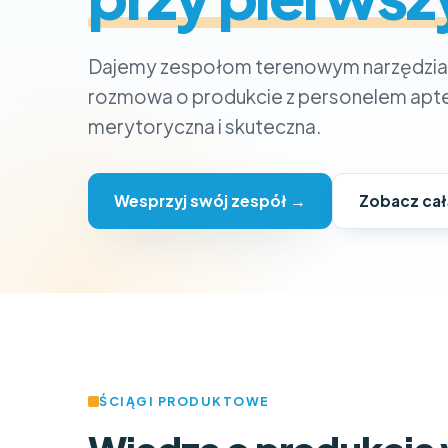
Dajemy zespołom terenowym narzędzia i
rozmowa o produkcie z personelem aptek
merytoryczna i skuteczna.
Wesprzyj swój zespół →
Zobacz cał
ŚCIĄGI PRODUKTOWE