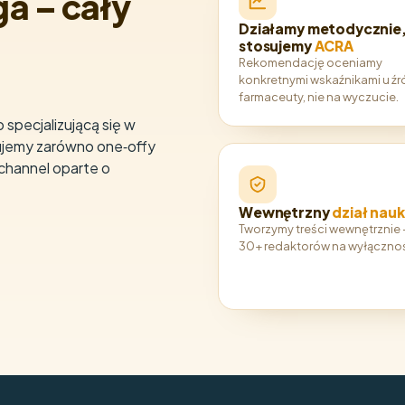
ga – cały
Działamy metodycznie
stosujemy
ACRA
Rekomendację oceniamy
konkretnymi wskaźnikami u źró
farmaceuty, nie na wyczucie.
specjalizującą się w
ujemy zarówno one‑offy
nichannel oparte o
Wewnętrzny
dział nau
Tworzymy treści wewnętrznie
30+ redaktorów na wyłączno