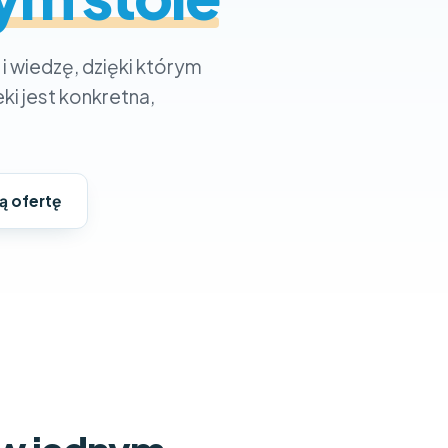
O czym chces
 wiedzę, dzięki którym
i jest konkretna,
Zgoda
(wymag
Wyrażam zgod
handlowych ś
się z
polityk
ą ofertę