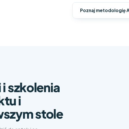
Poznaj metodologię
i szkolenia
Imię i nazwisko
tu i
wszym stole
Służbowy e-mai