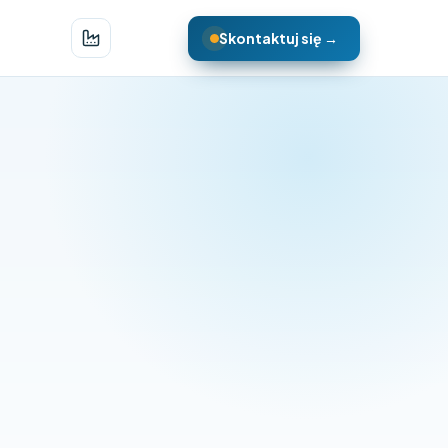
Skontaktuj się →
swój zespół
(wymagane)
Firma / marka
il
(wymagane)
Telefon
(wymagane)