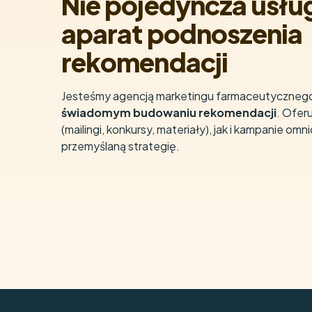
Nie pojedyncza usłu
aparat podnoszenia
rekomendacji
Jesteśmy agencją marketingu farmaceutycznego 
świadomym budowaniu rekomendacji
. Ofer
(mailingi, konkursy, materiały), jak i kampanie om
przemyślaną strategię.