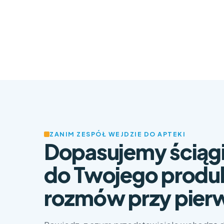
ZANIM ZESPÓŁ WEJDZIE DO APTEKI
Dopasujemy ściągi 
do Twojego produk
rozmów przy pier