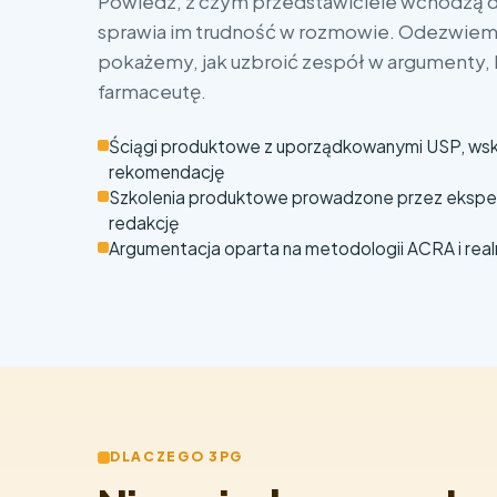
Powiedz, z czym przedstawiciele wchodzą dz
sprawia im trudność w rozmowie. Odezwiemy
pokażemy, jak uzbroić zespół w argumenty, 
farmaceutę.
Ściągi produktowe z uporządkowanymi USP, wsk
rekomendację
Szkolenia produktowe prowadzone przez ekspe
redakcję
Argumentacja oparta na metodologii ACRA i real
DLACZEGO 3PG