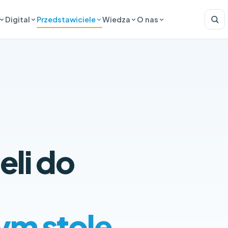
Digital
Przedstawiciele
Wiedza
O nas
Wesprzyj 
eli do
Imię i nazwisko
Służbowy e-ma
ym stole