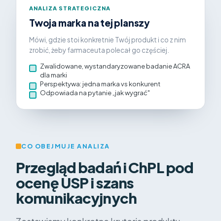
ANALIZA STRATEGICZNA
Twoja marka na tej planszy
Mówi, gdzie stoi konkretnie Twój produkt i co z nim
zrobić, żeby farmaceuta polecał go częściej.
Zwalidowane, wystandaryzowane badanie ACRA
dla marki
Perspektywa: jedna marka vs konkurent
Odpowiada na pytanie „jak wygrać"
CO OBEJMUJE ANALIZA
Przegląd badań i ChPL pod
ocenę USP i szans
komunikacyjnych