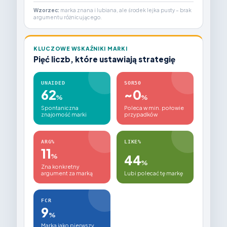
Wzorzec:
marka znana i lubiana, ale środek lejka pusty – brak
argumentu różnicującego.
KLUCZOWE WSKAŹNIKI MARKI
Pięć liczb, które ustawiają strategię
UNAIDED
SOR50
62
~0
%
%
Spontaniczna
Poleca w min. połowie
znajomość marki
przypadków
ARG%
LIKE%
11
%
44
%
Zna konkretny
argument za marką
Lubi polecać tę markę
FCR
9
%
Marka jako pierwszy