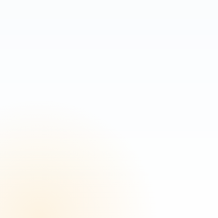
Służbowy e-mail
(wymagane)
Telefon
(wymagane)
O czym chcesz porozmawiać?
Zgoda
(wymagane)
Wyrażam zgodę na kontakt telefoniczny oraz otrzymywanie
informacji handlowych środkami komunikacji elektronicznej od
3pg.pl. Zapoznałem się z
politykę prywatności
.
Wyślij zgłoszenie →