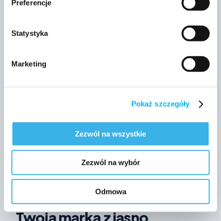
Awareness
+6 pp
Preferencje
Consideration
+13 pp
Statystyka
Recommendation
+18 pp
Marketing
Advocacy
+8 pp
przed
po kampanii
Pokaż szczegóły
Lejek (diagnoza) + radar (pozycja względem konkurencji) +
pomiar PRE → POST (efekt) – wszystko z jednej
Zezwól na wszystkie
metodologii ACRA. Ilustracja poglądowa.
Zezwól na wybór
Odmowa
CO REALNIE DOSTAJESZ
Twoja marka z jasno