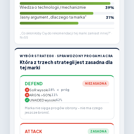
Wiedza o technologii / mechanizmie
39%
Jasny argument „dlaczego ta marka"
31%
„Co skłoniłoby Cię do rekomendacji tej marki zamiast innej?" ·
N=55
WYBÓR STRATEGII · SPRAWDZONY PROGAMI ACRA
Która z trzech strategii jest zasadna dla
tej marki
DEFEND
NIEZASADNA
SoR wysoki
18% < próg
✕
ARG% >50%
11%
✕
UNAIDED wysoki
62%
✓
Marka nie sięga progów obrony – nie ma czego
jeszcze bronić.
ATTACK
ZASADNA