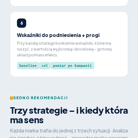
6
Wskaźniki do podniesienia + progi
Przy każdej strategii konkretne wskaźniki, które ma
ruszyć, z wartością wyjściową i docelową – gotowy
układ pomiaru efektu.
baseline
cel
pomiar po kampanii
SEDNO REKOMENDACJI
Trzy strategie – i kiedy która
ma sens
Każda marka trafia do jednej z trzech sytuacji. Analiza
nie zgaduje, którą wybrać – sprawdza markę progami