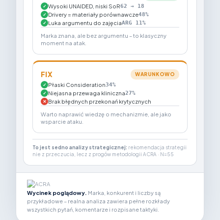
Wysoki UNAIDED, niski SoR
62 → 18
✓
Drivery = materiały porównawcze
48%
✓
Luka argumentu do zajęcia
ARG 11%
✓
Marka znana, ale bez argumentu – to klasyczny
moment na atak.
FIX
WARUNKOWO
Płaski Consideration
34%
✓
Niejasna przewaga kliniczna
27%
✓
Brak błędnych przekonań krytycznych
✕
Warto naprawić wiedzę o mechanizmie, ale jako
wsparcie ataku.
To jest sedno analizy strategicznej:
rekomendacja strategii
nie z przeczucia, lecz z progów metodologii ACRA · N=55
Wycinek poglądowy.
Marka, konkurent i liczby są
przykładowe – realna analiza zawiera pełne rozkłady
wszystkich pytań, komentarze i rozpisane taktyki.