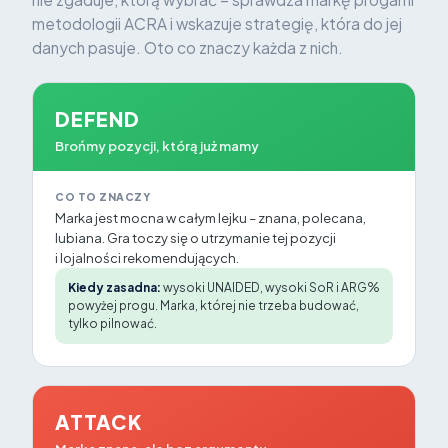
metodologii ACRA i wskazuje strategię, która do jej
danych pasuje. Oto co znaczy każda z nich.
DEFEND
Brońmy pozycji, którą już mamy
CO TO ZNACZY
Marka jest mocna w całym lejku – znana, polecana,
lubiana. Gra toczy się o utrzymanie tej pozycji
i lojalności rekomendujących.
Kiedy zasadna:
wysoki UNAIDED, wysoki SoR i ARG%
powyżej progu. Marka, której nie trzeba budować,
tylko pilnować.
ATTACK