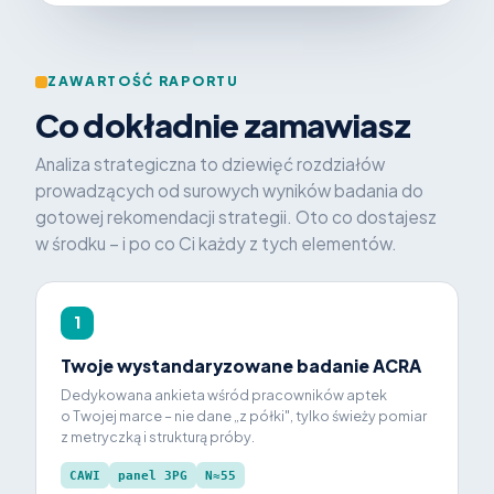
ZAWARTOŚĆ RAPORTU
Co dokładnie zamawiasz
Analiza strategiczna to dziewięć rozdziałów
prowadzących od surowych wyników badania do
gotowej rekomendacji strategii. Oto co dostajesz
w środku – i po co Ci każdy z tych elementów.
1
Twoje wystandaryzowane badanie ACRA
Dedykowana ankieta wśród pracowników aptek
o Twojej marce – nie dane „z półki", tylko świeży pomiar
z metryczką i strukturą próby.
CAWI
panel 3PG
N≈55