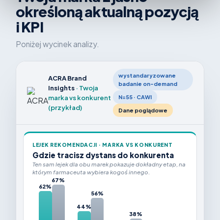
określoną aktualną pozycją
i KPI
Poniżej wycinek analizy.
wystandaryzowane
ACRA Brand
badanie on-demand
Insights
· Twoja
marka vs konkurent
N=55 · CAWI
(przykład)
Dane poglądowe
LEJEK REKOMENDACJI · MARKA VS KONKURENT
Gdzie tracisz dystans do konkurenta
Ten sam lejek dla obu marek pokazuje dokładny etap, na
którym farmaceuta wybiera kogoś innego.
67%
62%
56%
44%
38%