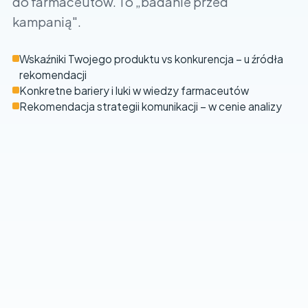
do farmaceutów. To „badanie przed
kampanią".
Wskaźniki Twojego produktu vs konkurencja – u źródła
rekomendacji
Konkretne bariery i luki w wiedzy farmaceutów
Rekomendacja strategii komunikacji – w cenie analizy
Porozmawiajmy o Twojej marce
Imię i nazwisko
(wymagane)
Firma / marka