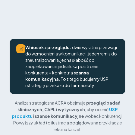
brak
brak
Pozycja w zaleceniach
wzmianki
wzmianki
WYT
WYT
od 12 lat
od 6 lat
Stosowanie u dzieci
ChPL
ChPL
Wniosek z przeglądu:
dwie wyraźne przewagi
do wzmocnienia w komunikacji, jeden remis do
zneutralizowania, jedna słabość do
zaopiekowania i jedna luka po stronie
konkurenta = konkretna
szansa
komunikacyjna
. To z tego budujemy USP
i strategię przekazu do farmaceuty.
Analiza strategiczna ACRA obejmuje
przegląd badań
klinicznych, ChPL i wytycznych
, aby ocenić
USP
produktu
i
szanse komunikacyjne
wobec konkurencji.
Powyższy układ to ilustracja poglądowa na przykładzie
leku na kaszel.