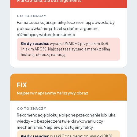
Marka znana, ale bez argumentu
CO TO ZNACZY
Farmaceuci kojarzą markę, lecz nie mają powodu, by
polecać właśnie ją. Trzeba dać im argument
różnicujący wobec konkurenta.
Kiedy zasadna:
wysoki UNAIDED przy niskim SoR
i niskim ARG%. Najczęstsza sytuacja marek z silną
historią, słabszą narracją.
FIX
Najpierw naprawmy fałszywy obraz
CO TO ZNACZY
Rekomendację blokuje błędne przekonanie lub luka
wiedzy – o bezpieczeństwie, dawkowaniu czy
mechanizmie. Najpierw prostujemy fakty.
Kiedy zasadna:
płaski Consideration, wysoki DK%