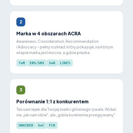
2
Marka w 4 obszarach ACRA
Awareness, Consideration, Recommendation
i Advocacy – pełny rozkład, który pokazuje, na którym
etapie marka jest mocna, a gdzie płaska.
ToM
EBS/SBS
SoR
LIKE%
3
Porównanie 1:1 z konkurentem
Ten sam lejek dla Twojej marki i głównego rywala. Widać
nie „jak nam idzie", ale „gdzie konkretnie przegrywamy".
UNAIDED
SoC
FCR