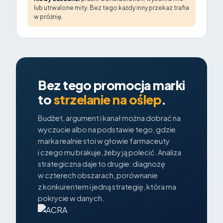
lub utrwalone mity. Bez tego każdy inny przekaz trafia
w próżnię.
Bez tego promocja marki
to
strzelanie na oślep
.
Budżet, argument i kanał można dobrać na
wyczucie albo na podstawie tego, gdzie
marka realnie stoi w głowie farmaceuty
i czego mu brakuje, żeby ją polecić. Analiza
strategiczna daje to drugie: diagnozę
w czterech obszarach, porównanie
z konkurentem i jedną strategię, która ma
pokrycie w danych.