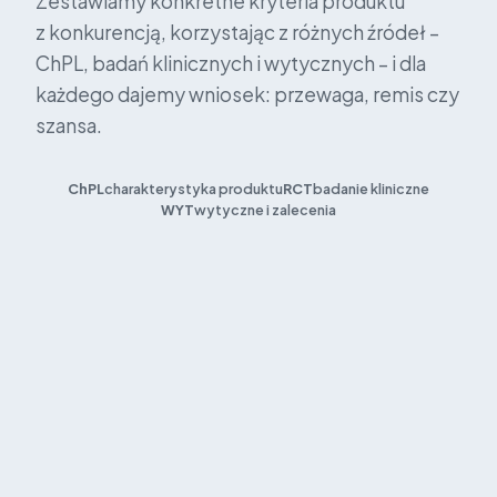
Zestawiamy konkretne kryteria produktu
z konkurencją, korzystając z różnych źródeł –
ChPL, badań klinicznych i wytycznych – i dla
każdego dajemy wniosek: przewaga, remis czy
szansa.
ChPL
charakterystyka produktu
RCT
badanie kliniczne
WYT
wytyczne i zalecenia
PRODUKT
KRYTERIUM
KONKUREN
PROMOWANY
2
1
substancje:
substancj
hamuje