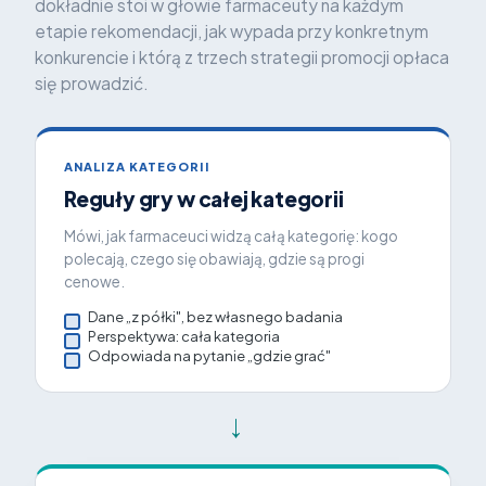
dokładnie stoi w głowie farmaceuty na każdym
etapie rekomendacji, jak wypada przy konkretnym
konkurencie i którą z trzech strategii promocji opłaca
się prowadzić.
ANALIZA KATEGORII
Reguły gry w całej kategorii
Mówi, jak farmaceuci widzą całą kategorię: kogo
polecają, czego się obawiają, gdzie są progi
cenowe.
Dane „z półki", bez własnego badania
Perspektywa: cała kategoria
Odpowiada na pytanie „gdzie grać"
→