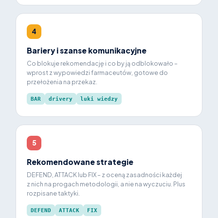
4
Bariery i szanse komunikacyjne
Co blokuje rekomendację i co by ją odblokowało –
wprost z wypowiedzi farmaceutów, gotowe do
przełożenia na przekaz.
BAR
drivery
luki wiedzy
5
Rekomendowane strategie
DEFEND, ATTACK lub FIX – z oceną zasadności każdej
z nich na progach metodologii, a nie na wyczuciu. Plus
rozpisane taktyki.
DEFEND
ATTACK
FIX