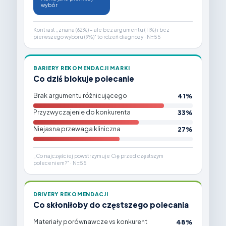
wybór
Kontrast „znana (62%) – ale bez argumentu (11%) i bez
pierwszego wyboru (9%)" to rdzeń diagnozy · N=55
BARIERY REKOMENDACJI MARKI
Co dziś blokuje polecanie
Brak argumentu różnicującego
41%
Przyzwyczajenie do konkurenta
33%
Niejasna przewaga kliniczna
27%
„Co najczęściej powstrzymuje Cię przed częstszym
poleceniem?" · N=55
DRIVERY REKOMENDACJI
Co skłoniłoby do częstszego polecania
Materiały porównawcze vs konkurent
48%