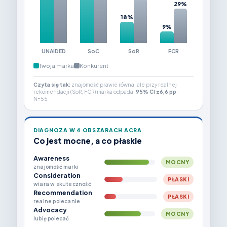
29%
18%
9%
UNAIDED
SoC
SoR
FCR
Twoja marka
Konkurent
Czyta się tak:
znajomość prawie równa, ale przy realnej
rekomendacji (SoR, FCR) marka odpada.
95% CI ±6,6 pp
·
N=55
DIAGNOZA W 4 OBSZARACH ACRA
Co jest mocne, a co płaskie
Awareness
MOCNY
znajomość marki
Consideration
PŁASKI
wiara w skuteczność
Recommendation
PŁASKI
realne polecanie
Advocacy
MOCNY
lubię polecać