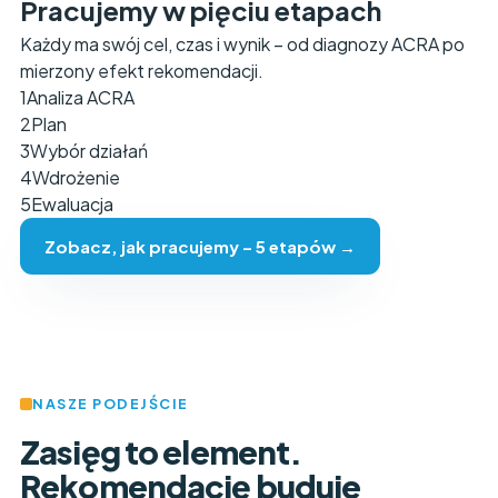
Pracujemy w pięciu etapach
Każdy ma swój cel, czas i wynik – od diagnozy ACRA po
mierzony efekt rekomendacji.
1
Analiza ACRA
2
Plan
3
Wybór działań
4
Wdrożenie
5
Ewaluacja
Zobacz, jak pracujemy – 5 etapów →
NASZE PODEJŚCIE
Zasięg to element.
Rekomendację buduje