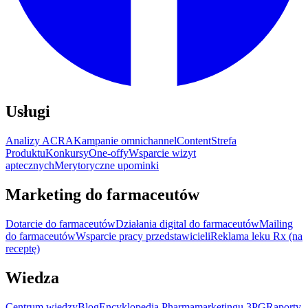
Usługi
Analizy ACRA
Kampanie omnichannel
Content
Strefa
Produktu
Konkursy
One-offy
Wsparcie wizyt
aptecznych
Merytoryczne upominki
Marketing do farmaceutów
Dotarcie do farmaceutów
Działania digital do farmaceutów
Mailing
do farmaceutów
Wsparcie pracy przedstawicieli
Reklama leku Rx (na
receptę)
Wiedza
Centrum wiedzy
Blog
Encyklopedia Pharmamarketingu 3PG
Raporty