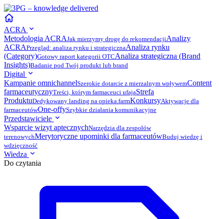
ACRA
Metodologia ACRA
Analizy
Jak mierzymy drogę do rekomendacji
ACRA
Analiza rynku
Przegląd: analiza rynku i strategiczna
(Category)
Analiza strategiczna (Brand
Gotowy raport kategorii OTC
Insights)
Badanie pod Twój produkt lub brand
Digital
Kampanie omnichannel
Content
Szerokie dotarcie z mierzalnym wpływem
farmaceutyczny
Strefa
Treści, którym farmaceuci ufają
Produktu
Konkursy
Dedykowany landing na opieka.farm
Aktywacje dla
One-offy
farmaceutów
Szybkie działania komunikacyjne
Przedstawiciele
Wsparcie wizyt aptecznych
Narzędzia dla zespołów
Merytoryczne upominki dla farmaceutów
terenowych
Buduj wiedzę i
wdzięczność
Wiedza
Do czytania