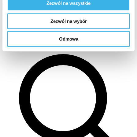
Zezwól na wszystkie
O nas
O agencji 3PG
Nasze kanały dotarcia
Nasze marki
Jak
pracujemy
Realizacje i case studies
Przegląd oferty
Zezwól na wybór
Kariera
Oferty pracy
3PG Student Bootcamp
Skontaktuj się →
Odmowa