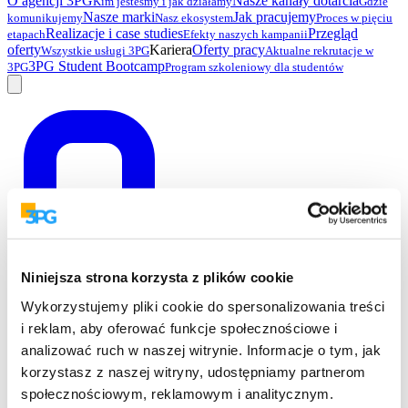
O agencji 3PG
Nasze kanały dotarcia
Kim jesteśmy i jak działamy
Gdzie
Nasze marki
Jak pracujemy
komunikujemy
Nasz ekosystem
Proces w pięciu
Realizacje i case studies
Przegląd
etapach
Efekty naszych kampanii
oferty
Kariera
Oferty pracy
Wszystkie usługi 3PG
Aktualne rekrutacje w
3PG Student Bootcamp
3PG
Program szkoleniowy dla studentów
Niniejsza strona korzysta z plików cookie
Wykorzystujemy pliki cookie do spersonalizowania treści
i reklam, aby oferować funkcje społecznościowe i
analizować ruch w naszej witrynie. Informacje o tym, jak
korzystasz z naszej witryny, udostępniamy partnerom
społecznościowym, reklamowym i analitycznym.