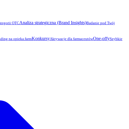
Analiza strategiczna (Brand Insights)
ategorii OTC
Badanie pod Twój
Konkursy
One-offy
ding na opieka.farm
Aktywacje dla farmaceutów
Szybkie