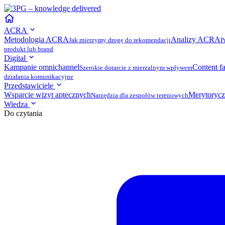
ACRA
Metodologia ACRA
Analizy ACRA
Jak mierzymy drogę do rekomendacji
P
produkt lub brand
Digital
Kampanie omnichannel
Content f
Szerokie dotarcie z mierzalnym wpływem
działania komunikacyjne
Przedstawiciele
Wsparcie wizyt aptecznych
Merytorycz
Narzędzia dla zespołów terenowych
Wiedza
Do czytania