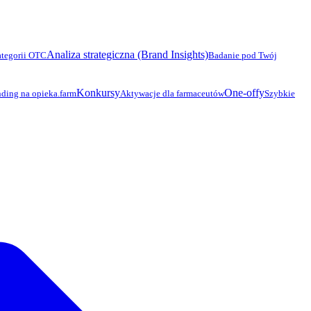
Analiza strategiczna (Brand Insights)
ategorii OTC
Badanie pod Twój
Konkursy
One-offy
ding na opieka.farm
Aktywacje dla farmaceutów
Szybkie