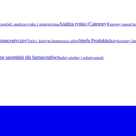
Analiza rynku (Category)
rzegląd: analiza rynku i strategiczna
Gotowy raport k
armaceutyczny
Strefa Produktu
Treści, którym farmaceuci ufają
Dedykowany lan
ne upominki dla farmaceutów
Buduj wiedzę i wdzięczność