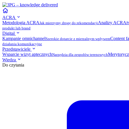
ACRA
Metodologia ACRA
Analizy ACRA
Jak mierzymy drogę do rekomendacji
P
produkt lub brand
Digital
Kampanie omnichannel
Content f
Szerokie dotarcie z mierzalnym wpływem
działania komunikacyjne
Przedstawiciele
Wsparcie wizyt aptecznych
Merytorycz
Narzędzia dla zespołów terenowych
Wiedza
Do czytania