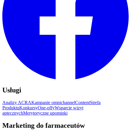
Usługi
Analizy ACRA
Kampanie omnichannel
Content
Strefa
Produktu
Konkursy
One-offy
Wsparcie wizyt
aptecznych
Merytoryczne upominki
Marketing do farmaceutów