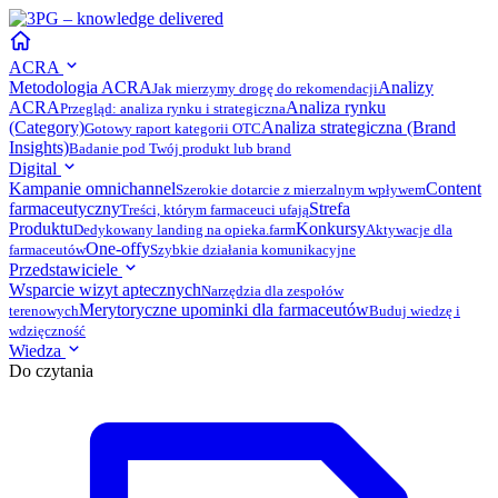
ACRA
Metodologia ACRA
Analizy
Jak mierzymy drogę do rekomendacji
ACRA
Analiza rynku
Przegląd: analiza rynku i strategiczna
(Category)
Analiza strategiczna (Brand
Gotowy raport kategorii OTC
Insights)
Badanie pod Twój produkt lub brand
Digital
Kampanie omnichannel
Content
Szerokie dotarcie z mierzalnym wpływem
farmaceutyczny
Strefa
Treści, którym farmaceuci ufają
Produktu
Konkursy
Dedykowany landing na opieka.farm
Aktywacje dla
One-offy
farmaceutów
Szybkie działania komunikacyjne
Przedstawiciele
Wsparcie wizyt aptecznych
Narzędzia dla zespołów
Merytoryczne upominki dla farmaceutów
terenowych
Buduj wiedzę i
wdzięczność
Wiedza
Do czytania