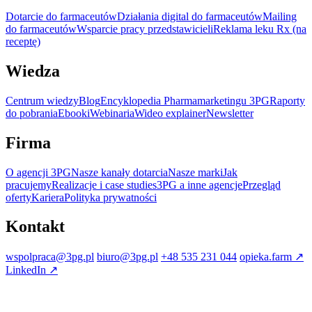
Dotarcie do farmaceutów
Działania digital do farmaceutów
Mailing
do farmaceutów
Wsparcie pracy przedstawicieli
Reklama leku Rx (na
receptę)
Wiedza
Centrum wiedzy
Blog
Encyklopedia Pharmamarketingu 3PG
Raporty
do pobrania
Ebooki
Webinaria
Wideo explainer
Newsletter
Firma
O agencji 3PG
Nasze kanały dotarcia
Nasze marki
Jak
pracujemy
Realizacje i case studies
3PG a inne agencje
Przegląd
oferty
Kariera
Polityka prywatności
Kontakt
wspolpraca@3pg.pl
biuro@3pg.pl
+48 535 231 044
opieka.farm
↗
LinkedIn
↗
Wydawnictwo Farmaceutyczne spółka z ograniczoną odpowiedzialnością
Lipowa 3/217