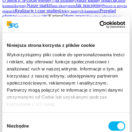
O agencji 3PG
Nasze kanały dotarcia
Kim jesteśmy i jak działamy
Gdzie
Nasze marki
Jak pracujemy
komunikujemy
Nasz ekosystem
Proces w pięciu
Realizacje i case studies
Przegląd
etapach
Efekty naszych kampanii
oferty
Kariera
Oferty pracy
Wszystkie usługi 3PG
Aktualne rekrutacje w
3PG Student Bootcamp
3PG
Program szkoleniowy dla studentów
Niniejsza strona korzysta z plików cookie
Wykorzystujemy pliki cookie do spersonalizowania treści
i reklam, aby oferować funkcje społecznościowe i
analizować ruch w naszej witrynie. Informacje o tym, jak
korzystasz z naszej witryny, udostępniamy partnerom
społecznościowym, reklamowym i analitycznym.
Partnerzy mogą połączyć te informacje z innymi danymi
otrzymanymi od Ciebie lub uzyskanymi podczas
korzystania z ich usług.
Wybór
Niezbędne
zgody