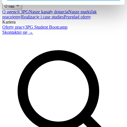
O nas
O agencji 3PG
Nasze kanały dotarcia
Nasze marki
Jak
pracujemy
Realizacje i case studies
Przegląd oferty
Kariera
Oferty pracy
3PG Student Bootcamp
Skontaktuj się →