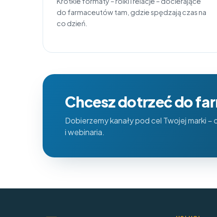
Krótkie formaty – rolki i relacje – docierające
do farmaceutów tam, gdzie spędzają czas na
co dzień.
Chcesz dotrzeć do f
Dobierzemy kanały pod cel Twojej marki – od
i webinaria.