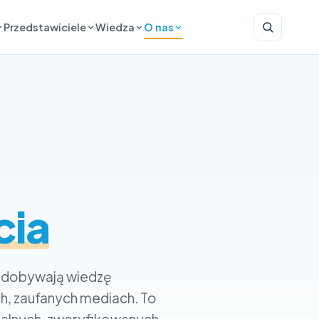
Przedstawiciele
Wiedza
O nas
Porozmawi
cia
Imię i nazwisko
Służbowy e-ma
zdobywają wiedzę
ch, zaufanych mediach. To