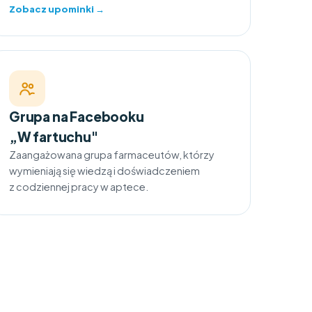
Zobacz upominki →
Grupa na Facebooku
„W fartuchu"
Zaangażowana grupa farmaceutów, którzy
wymieniają się wiedzą i doświadczeniem
z codziennej pracy w aptece.