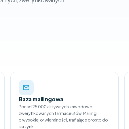
realnych, zweryfikowanych
O czym chces
Zgoda
(wymag
Wyrażam zgod
handlowych ś
się z
polityk
Baza mailingowa
Ponad 25 000 aktywnych zawodowo,
zweryfikowanych farmaceutów. Mailingi
o wysokiej otwieralności, trafiające prosto do
skrzynki.