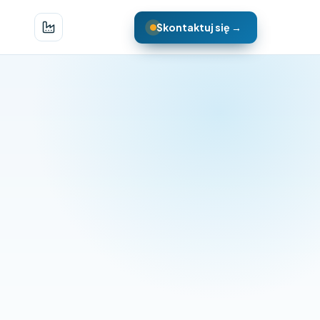
Skontaktuj się →
ajmy o dotarciu
(wymagane)
Firma / marka
il
(wymagane)
Telefon
(wymagane)