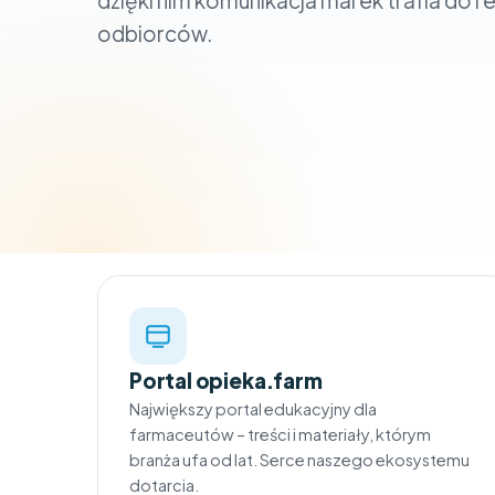
dzięki nim komunikacja marek trafia do 
odbiorców.
Portal opieka.farm
Największy portal edukacyjny dla
farmaceutów – treści i materiały, którym
branża ufa od lat. Serce naszego ekosystemu
dotarcia.