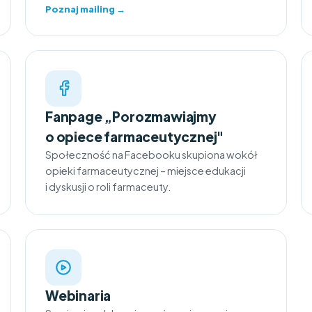
Poznaj mailing →
Fanpage „Porozmawiajmy
o opiece farmaceutycznej"
Społeczność na Facebooku skupiona wokół
opieki farmaceutycznej – miejsce edukacji
i dyskusji o roli farmaceuty.
Webinaria