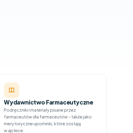
z porozmawiać?
ane)
ę na kontakt telefoniczny oraz otrzymywanie informacji
rodkami komunikacji elektronicznej od 3pg.pl. Zapoznałem
ę prywatności
.
Wydawnictwo Farmaceutyczne
Podręczniki i materiały pisane przez
farmaceutów dla farmaceutów – także jako
merytoryczne upominki, które zostają
w aptece.