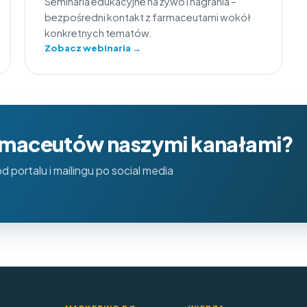
Seminaria edukacyjne na żywo i nagrania –
bezpośredni kontakt z farmaceutami wokół
konkretnych tematów.
Zobacz webinaria →
armaceutów naszymi kanałami?
 portalu i mailingu po social media