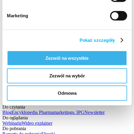
Marketing
Konto klienta 3PG
Skontaktuj się →
Pokaż szczegóły
ACRA
Metodologia ACRA
Analizy ACRA
Analiza rynku
(Category)
Analiza strategiczna (Brand Insights)
Zezwól na wszystkie
Digital
Kampanie omnichannel
Content farmaceutyczny
Strefa
Produktu
Konkursy
One-offy
Zezwól na wybór
Przedstawiciele
Wsparcie wizyt aptecznych
Merytoryczne upominki dla
farmaceutów
Odmowa
Wiedza
Przegląd – Centrum wiedzy
Do czytania
Blog
Encyklopedia Pharmamarketingu 3PG
Newsletter
Do oglądania
Webinaria
Wideo explainer
Do pobrania
Raporty do pobrania
Ebooki