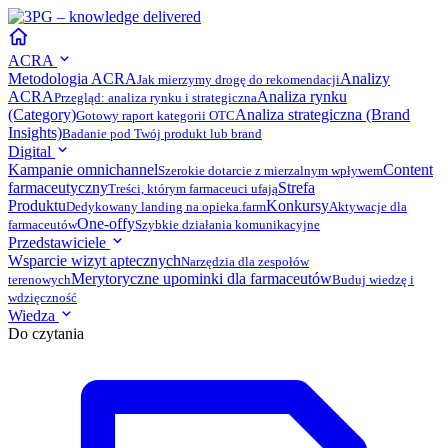
ACRA
Metodologia ACRA
Analizy
Jak mierzymy drogę do rekomendacji
ACRA
Analiza rynku
Przegląd: analiza rynku i strategiczna
(Category)
Analiza strategiczna (Brand
Gotowy raport kategorii OTC
Insights)
Badanie pod Twój produkt lub brand
Digital
Kampanie omnichannel
Content
Szerokie dotarcie z mierzalnym wpływem
farmaceutyczny
Strefa
Treści, którym farmaceuci ufają
Produktu
Konkursy
Dedykowany landing na opieka.farm
Aktywacje dla
One-offy
farmaceutów
Szybkie działania komunikacyjne
Przedstawiciele
Wsparcie wizyt aptecznych
Narzędzia dla zespołów
Merytoryczne upominki dla farmaceutów
terenowych
Buduj wiedzę i
wdzięczność
Wiedza
Do czytania