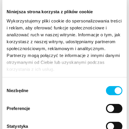
O agencji 3PG
Nasze kanały dotarcia
Kim jesteśmy i jak działamy
Gdzie
Nasze marki
Jak pracujemy
komunikujemy
Nasz ekosystem
Proces w pięciu
Realizacje i case studies
Przegląd
etapach
Efekty naszych kampanii
Niniejsza strona korzysta z plików cookie
oferty
Kariera
Oferty pracy
Wszystkie usługi 3PG
Aktualne rekrutacje w
Wykorzystujemy pliki cookie do spersonalizowania treści
3PG Student Bootcamp
3PG
Program szkoleniowy dla studentów
i reklam, aby oferować funkcje społecznościowe i
analizować ruch w naszej witrynie. Informacje o tym, jak
korzystasz z naszej witryny, udostępniamy partnerom
społecznościowym, reklamowym i analitycznym.
Partnerzy mogą połączyć te informacje z innymi danymi
otrzymanymi od Ciebie lub uzyskanymi podczas
korzystania z ich usług.
Wybór
Niezbędne
zgody
Preferencje
Statystyka