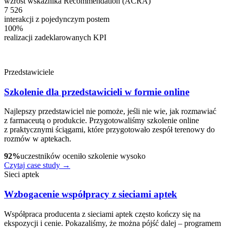
wzrost wskaźnika Recommendation (ACRA)
7 526
interakcji z pojedynczym postem
100%
realizacji zadeklarowanych KPI
Przedstawiciele
Szkolenie dla przedstawicieli w formie online
Najlepszy przedstawiciel nie pomoże, jeśli nie wie, jak rozmawiać
z farmaceutą o produkcie. Przygotowaliśmy szkolenie online
z praktycznymi ściągami, które przygotowało zespół terenowy do
rozmów w aptekach.
92%
uczestników oceniło szkolenie wysoko
Czytaj case study →
Sieci aptek
Wzbogacenie współpracy z sieciami aptek
Współpraca producenta z sieciami aptek często kończy się na
ekspozycji i cenie. Pokazaliśmy, że można pójść dalej – programem