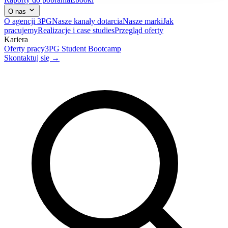
O nas
O agencji 3PG
Nasze kanały dotarcia
Nasze marki
Jak
pracujemy
Realizacje i case studies
Przegląd oferty
Kariera
Oferty pracy
3PG Student Bootcamp
Skontaktuj się →