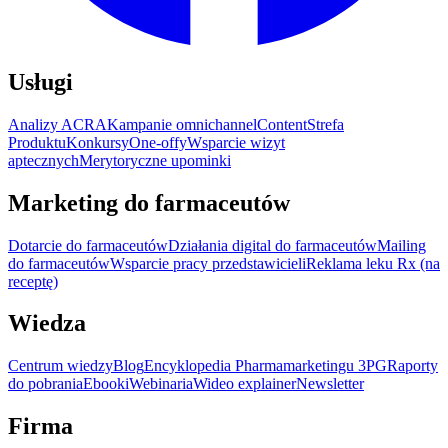
Usługi
Analizy ACRA
Kampanie omnichannel
Content
Strefa
Produktu
Konkursy
One-offy
Wsparcie wizyt
aptecznych
Merytoryczne upominki
Marketing do farmaceutów
Dotarcie do farmaceutów
Działania digital do farmaceutów
Mailing
do farmaceutów
Wsparcie pracy przedstawicieli
Reklama leku Rx (na
receptę)
Wiedza
Centrum wiedzy
Blog
Encyklopedia Pharmamarketingu 3PG
Raporty
do pobrania
Ebooki
Webinaria
Wideo explainer
Newsletter
Firma