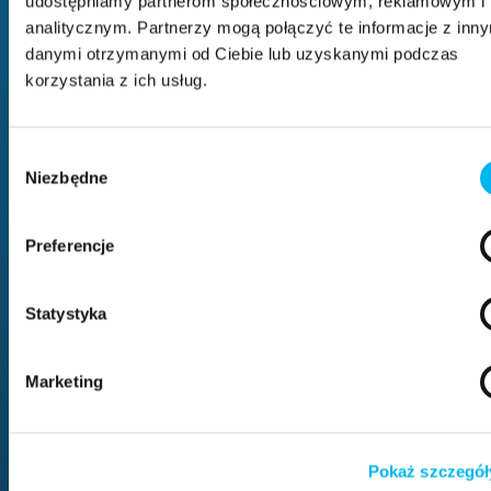
udostępniamy partnerom społecznościowym, reklamowym i
my
analitycznym. Partnerzy mogą połączyć te informacje z inn
budujemy ją u farmaceuty
danymi otrzymanymi od Ciebie lub uzyskanymi podczas
korzystania z ich usług.
Wybór
Niezbędne
zgody
Preferencje
Statystyka
przedstawiciel zostawia
w aptece wartość, która działa po wizycie
Marketing
Pokaż szczegół