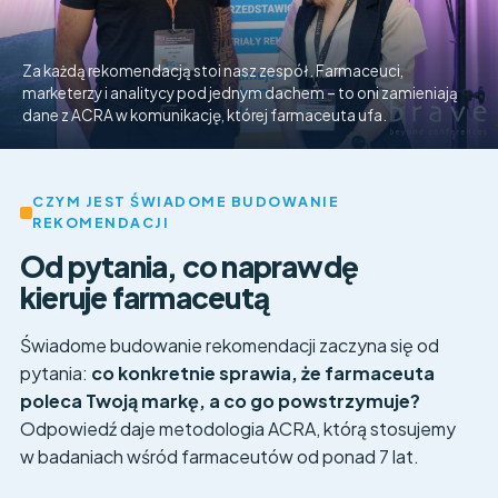
Za każdą rekomendacją stoi nasz zespół. Farmaceuci,
marketerzy i analitycy pod jednym dachem – to oni zamieniają
dane z ACRA w komunikację, której farmaceuta ufa.
CZYM JEST ŚWIADOME BUDOWANIE
REKOMENDACJI
Od pytania, co naprawdę
kieruje farmaceutą
Świadome budowanie rekomendacji zaczyna się od
pytania:
co konkretnie sprawia, że farmaceuta
poleca Twoją markę, a co go powstrzymuje?
Odpowiedź daje metodologia ACRA, którą stosujemy
w badaniach wśród farmaceutów od ponad 7 lat.