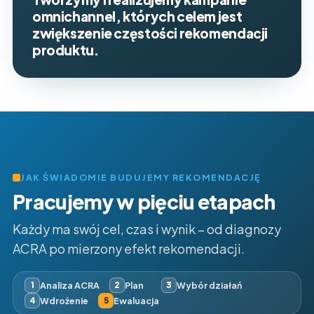
omnichannel, których celem jest
zwiększenie częstości rekomendacji
produktu.
JAK ŚWIADOMIE BUDUJEMY REKOMENDACJĘ
Pracujemy w pięciu etapach
Każdy ma swój cel, czas i wynik – od diagnozy
ACRA po mierzony efekt rekomendacji.
Analiza ACRA
Plan
Wybór działań
1
2
3
Wdrożenie
Ewaluacja
4
5