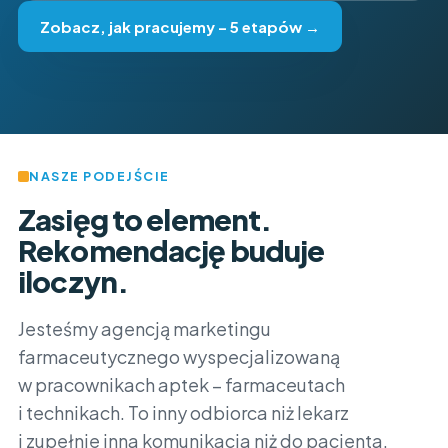
Zobacz, jak pracujemy – 5 etapów →
NASZE PODEJŚCIE
Zasięg to element.
Rekomendację buduje
iloczyn.
Jesteśmy agencją marketingu
farmaceutycznego wyspecjalizowaną
w pracownikach aptek – farmaceutach
i technikach. To inny odbiorca niż lekarz
i zupełnie inna komunikacja niż do pacjenta.