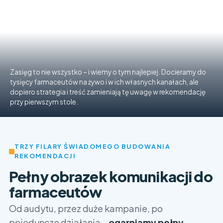
Zasięg to nie wszystko – i wiemy o tym najlepiej. Docieramy do
tysięcy farmaceutów na żywo i w ich własnych kanałach, ale
dopiero strategia i treść zamieniają tę uwagę w rekomendację
przy pierwszym stole.
TRZY FILARY ŚWIADOMEGO BUDOWANIA
REKOMENDACJI
Pełny obrazek komunikacji do
farmaceutów
Od audytu, przez duże kampanie, po
pojedyncze działania –
ogarniamy pełny