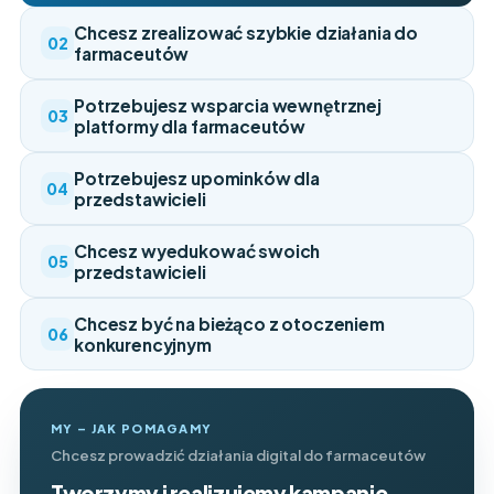
Chcesz zrealizować szybkie działania do
02
farmaceutów
Potrzebujesz wsparcia wewnętrznej
03
platformy dla farmaceutów
Potrzebujesz upominków dla
04
przedstawicieli
Chcesz wyedukować swoich
05
przedstawicieli
Chcesz być na bieżąco z otoczeniem
06
konkurencyjnym
MY – JAK POMAGAMY
Chcesz prowadzić działania digital do farmaceutów
Tworzymy i realizujemy kampanie