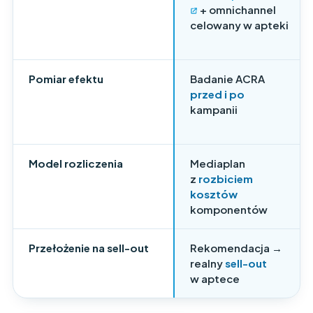
+ omnichannel
celowany w apteki
Pomiar efektu
Badanie ACRA
przed i po
kampanii
Model rozliczenia
Mediaplan
z
rozbiciem
kosztów
komponentów
Przełożenie na sell-out
Rekomendacja →
realny
sell-out
w aptece