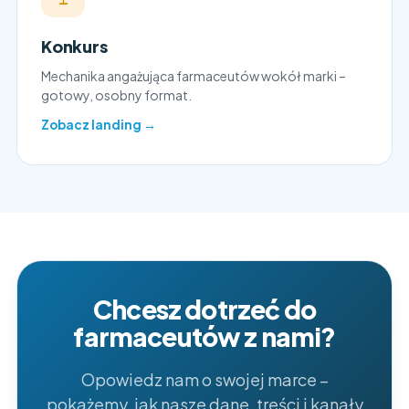
Konkurs
Mechanika angażująca farmaceutów wokół marki –
gotowy, osobny format.
Zobacz landing →
Chcesz dotrzeć do
farmaceutów z nami?
Opowiedz nam o swojej marce –
pokażemy, jak nasze dane, treści i kanały