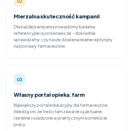
02
Mierzalna skuteczność kampanii
Dla każdej kampanii prowadzimy badania
referencyjne i porównawcze – dokładnie
sprawdzamy, czy nasze działania realnie wpłynęły
na postawy farmaceutów.
03
Własny portal opieka.farm
Największy portal edukacyjny dla farmaceutów.
Wiedzą oni, że treści tam zawarte są aktualne,
rzetelne i osadzone w praktycznym kontekście
pracy.