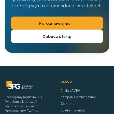
przełożą się na rekomendacje w aptekach.
Porozmawiajmy →
Zobacz ofertę
USŁUGI
Analizy ACRA
Pomagamy markom OTC
Kampanie omnichannel
świadomie budować
Content
rekomendację wśród
Strefa Produktu
farmaceutów. Twórcy