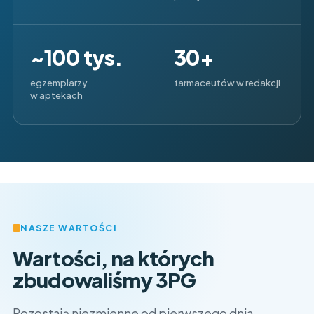
~100 tys.
30+
egzemplarzy
farmaceutów w redakcji
w aptekach
NASZE WARTOŚCI
Wartości, na których
zbudowaliśmy 3PG
Pozostają niezmienne od pierwszego dnia