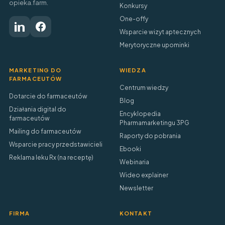
opieka.farm.
Konkursy
One-offy
Wsparcie wizyt aptecznych
Merytoryczne upominki
MARKETING DO
WIEDZA
FARMACEUTÓW
Centrum wiedzy
Dotarcie do farmaceutów
Blog
Działania digital do
Encyklopedia
farmaceutów
Pharmamarketingu 3PG
Mailing do farmaceutów
Raporty do pobrania
Wsparcie pracy przedstawicieli
Ebooki
Reklama leku Rx (na receptę)
Webinaria
Wideo explainer
Newsletter
FIRMA
KONTAKT