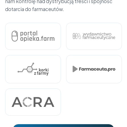
nam kontrolę nad dystrybucją treści i spójność
dotarcia do farmaceutów.