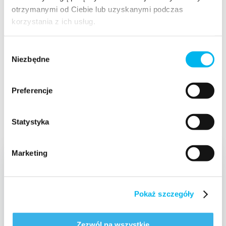
otrzymanymi od Ciebie lub uzyskanymi podczas
Jedyne w Polsce wydawnictwo specjalizujące się
korzystania z ich usług.
w treściach farmaceutycznych – ponad 70
wydanych książek i 100 000 sprzedanych
egzemplarzy na praktycznie każdy temat pracy
Wybór
w aptece.
Niezbędne
zgody
Preferencje
Statystyka
Marketing
Pokaż szczegóły
Zezwól na wszystkie