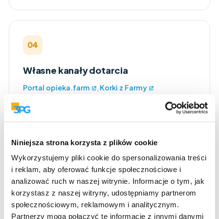
04
Własne kanały dotarcia
Portal opieka.farm
,
Korki z Farmy
i farmaceuta.pro, Wydawnictwo Farmaceutyczne,
Facebook, Instagram, TikTok oraz baza i newsletter
z ponad 25 000 farmaceutów.
Niniejsza strona korzysta z plików cookie
Wykorzystujemy pliki cookie do spersonalizowania treści
i reklam, aby oferować funkcje społecznościowe i
05
analizować ruch w naszej witrynie. Informacje o tym, jak
korzystasz z naszej witryny, udostępniamy partnerom
Własne Wydawnictwo
społecznościowym, reklamowym i analitycznym.
Farmaceutyczne
Partnerzy mogą połączyć te informacje z innymi danymi