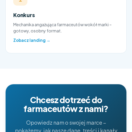
Konkurs
Mechanika angażująca farmaceutów wokół marki –
gotowy, osobny format.
Zobacz landing →
Chcesz dotrzeć do
farmaceutów z nami?
Opowiedz nam o swojej marce –
pokażemy, jak nasze dane, treści i kanały