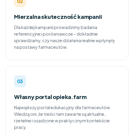
02
Mierzalna skuteczność kampanii
Dla każdej kampanii prowadzimy badania
referencyjne i porównawcze – dokładnie
sprawdzamy, czy nasze działania realnie wpłynęły
na postawy farmaceutów.
03
Własny portal opieka.farm
Największy portal edukacyjny dla farmaceutów.
Wiedzą oni, że treści tam zawarte są aktualne,
rzetelne i osadzone w praktycznym kontekście
pracy.