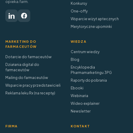
opieka.farm.
Konkursy
One-offy
Wsparcie wizyt aptecznych
Merytoryczne upominki
MARKETING DO
WIEDZA
FARMACEUTÓW
Centrum wiedzy
Dotarcie do farmaceutów
Blog
Działania digital do
Encyklopedia
farmaceutów
Pharmamarketingu 3PG
Mailing do farmaceutów
Raporty do pobrania
Wsparcie pracy przedstawicieli
Ebooki
Reklama leku Rx (na receptę)
Webinaria
Wideo explainer
Newsletter
FIRMA
KONTAKT