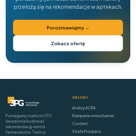
przełożą się na rekomendacje w aptekach.
Porozmawiajmy →
Zobacz ofertę
USŁUGI
Analizy ACRA
Pomagamy markom OTC
Kampanie omnichannel
świadomie budować
Content
rekomendację wśród
Strefa Produktu
farmaceutów. Twórcy