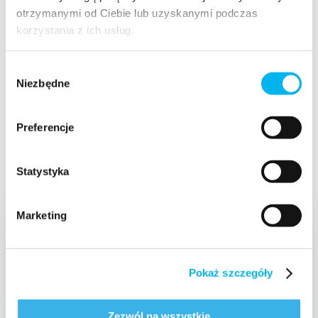
otrzymanymi od Ciebie lub uzyskanymi podczas
Jedyne w Polsce wydawnictwo specjalizujące się
korzystania z ich usług.
w treściach farmaceutycznych – ponad 70
wydanych książek i 100 000 sprzedanych
egzemplarzy na praktycznie każdy temat pracy
Wybór
w aptece.
Niezbędne
zgody
Preferencje
Statystyka
Marketing
Pokaż szczegóły
Zezwól na wszystkie