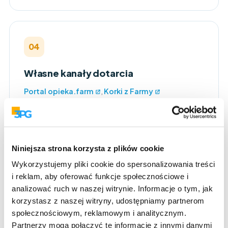
04
Własne kanały dotarcia
Portal opieka.farm
,
Korki z Farmy
i farmaceuta.pro, Wydawnictwo Farmaceutyczne,
Facebook, Instagram, TikTok oraz baza i newsletter
z ponad 25 000 farmaceutów.
Niniejsza strona korzysta z plików cookie
Wykorzystujemy pliki cookie do spersonalizowania treści
i reklam, aby oferować funkcje społecznościowe i
05
analizować ruch w naszej witrynie. Informacje o tym, jak
korzystasz z naszej witryny, udostępniamy partnerom
Własne Wydawnictwo
społecznościowym, reklamowym i analitycznym.
Farmaceutyczne
Partnerzy mogą połączyć te informacje z innymi danymi