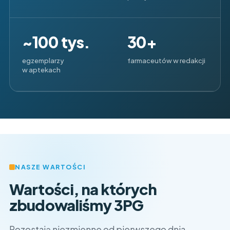
~100 tys.
30+
egzemplarzy
farmaceutów w redakcji
w aptekach
NASZE WARTOŚCI
Wartości, na których
zbudowaliśmy 3PG
Pozostają niezmienne od pierwszego dnia