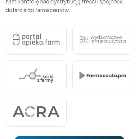
nam kontrolę nad dystrybucją treści i spójność
dotarcia do farmaceutów.