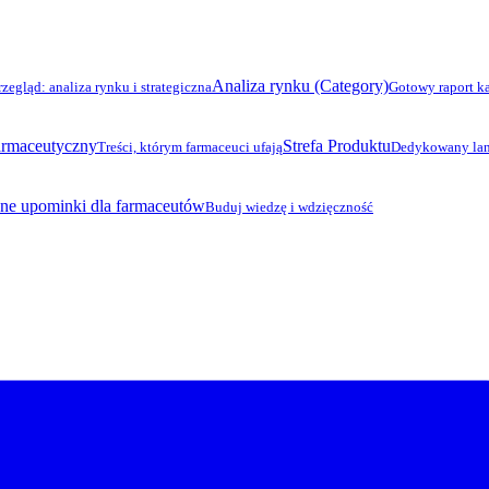
Analiza rynku (Category)
rzegląd: analiza rynku i strategiczna
Gotowy raport k
armaceutyczny
Strefa Produktu
Treści, którym farmaceuci ufają
Dedykowany lan
ne upominki dla farmaceutów
Buduj wiedzę i wdzięczność