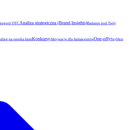
Analiza strategiczna (Brand Insights)
ategorii OTC
Badanie pod Twój
Konkursy
One-offy
ding na opieka.farm
Aktywacje dla farmaceutów
Szybkie