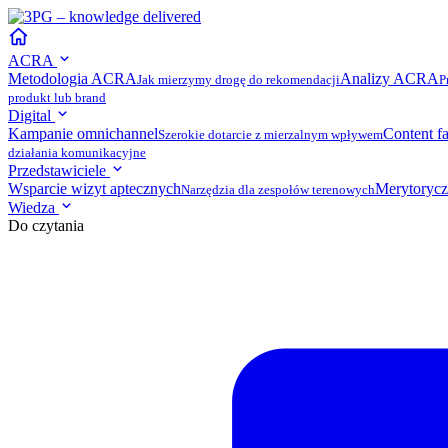
ACRA
Metodologia ACRA
Analizy ACRA
Jak mierzymy drogę do rekomendacji
P
produkt lub brand
Digital
Kampanie omnichannel
Content f
Szerokie dotarcie z mierzalnym wpływem
działania komunikacyjne
Przedstawiciele
Wsparcie wizyt aptecznych
Merytorycz
Narzędzia dla zespołów terenowych
Wiedza
Do czytania