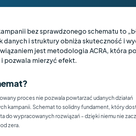
kampanii bez sprawdzonego schematu to „b
k danych i struktury obniża skuteczność i w
związaniem jest metodologia ACRA, która p
i pozwala mierzyć efekt.
chemat?
zowany proces nie pozwala powtarzać udanych działań
ych kampanii. Schemat to solidny fundament, który do
nta do wypracowanych rozwiązań – dzięki niemu nie zac
od zera.