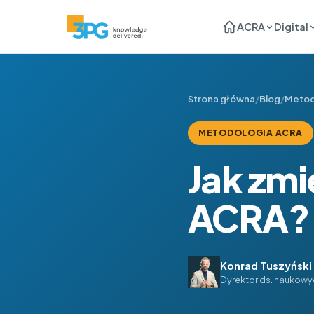
ACRA
Digital
Strona główna
/
Blog
/
Metod
METODOLOGIA ACRA
Jak zm
ACRA?
Konrad Tuszyński
Dyrektor ds. naukowy