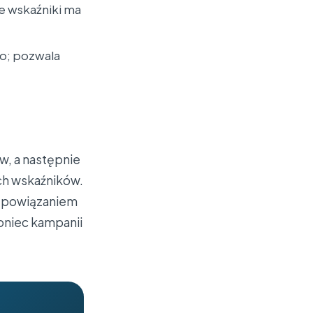
ie wskaźniki ma
po; pozwala
w, a następnie
ch wskaźników.
ny powiązaniem
oniec kampanii