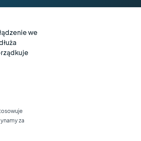
łądzenie we
ydłuża
orządkuje
stosowuje
zynamy za