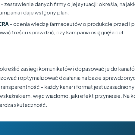
– zestawienie danych firmy o jej sytuacji; określa, na jak
mpania i daje wstępny plan.
CRA
– ocenia wiedzę farmaceutów o produkcie przed i 
wać treści i sprawdzić, czy kampania osiągnęła cel.
kreślić zasięgi komunikatów i dopasować je do kanałó
lizować i optymalizować działania na bazie sprawdzony
 transparentność – każdy kanał i format jest uzasadnio
skaźnikiem, więc wiadomo, jaki efekt przyniesie. Na k
erdza skuteczność.