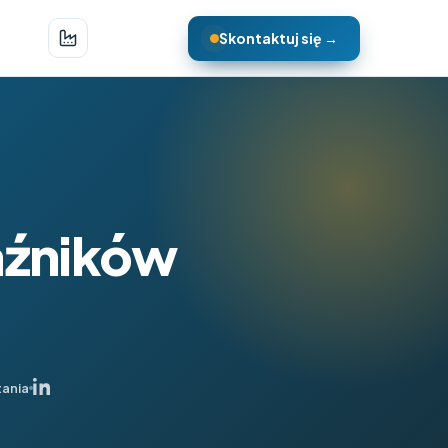
Skontaktuj się →
aźników
tania