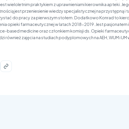
 jest wieloletnim praktykiem z uprawnieniami kierownika apteki. Je
nością jest przeniesienie wiedzy specjalistycznej na przystępną i 
ystać do pracy za pierwszym stołem. Dodatkowo Konrad to kiero
nia opieki farmaceutycznej w latach 2018-2019. Jest pasjonatem
ce-based medicine oraz członkiem komisji ds. Opieki farmaceuty
zi również zajęcia na studiach podyplomowych na AEH, WUM i UM w