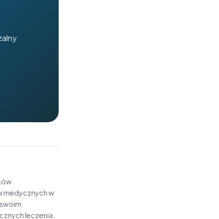
zalny
ików
ni medycznych w
w swoim
ycznych leczenia,