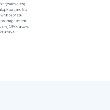
go najważniejszą
taką, którą można
wnik pilotażu
 i propagatorem
cznej OIA Kraków.
 Lublinie.