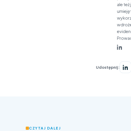
ale też
umiejęt
wykorz
wdroże
eviden
Prowad
Udostępnij:
CZYTAJ DALEJ