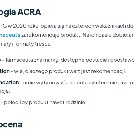
ogia ACRA
PG w 2020 roku, opiera się na czterech wskaźnikach d
maceuta
zarekomenduje produkt. Na ich bazie dobier
ały i formaty treści:
s
– farmaceuta zna markę, dostępne postacie i podstaw
tion
– wie, dlaczego produkt wart jest rekomendacji.
dation
– umie wytypować pacjenta i skutecznie prze
cję.
– poleciłby produkt nawet rodzinie.
 ocena