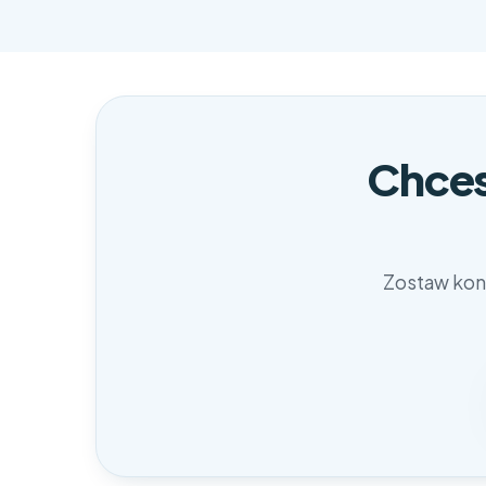
Chces
Zostaw kont