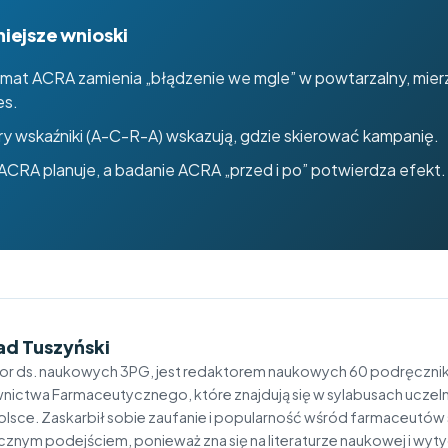
iejsze wnioski
mat ACRA zamienia „błądzenie we mgle” w powtarzalny, mier
es.
y wskaźniki (A-C-R-A) wskazują, gdzie skierować kampanię.
CRA planuje, a badanie ACRA „przed i po” potwierdza efekt.
ad Tuszyński
or ds. naukowych 3PG, jest redaktorem naukowych 60 podręczn
ictwa Farmaceutycznego, które znajdują się w sylabusach uczel
Polsce. Zaskarbił sobie zaufanie i popularność wśród farmaceutó
cznym podejściem, ponieważ zna się na literaturze naukowej i wyt