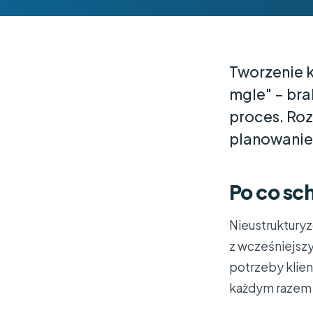
Tworzenie 
mgle" – bra
proces. Ro
planowanie 
Po co s
Nieustruktury
z wcześniejsz
potrzeby klie
każdym razem 