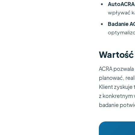
AutoACRA
wpływać ka
Badanie A
optymalizo
Wartość
ACRA pozwala o
planować, rea
Klient zyskuje
z konkretnym w
badanie potwi