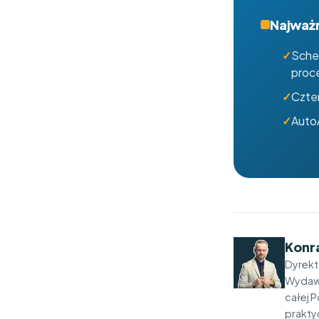
Najważn
Sche
proc
Czter
AutoA
Konr
Dyrekt
Wydawn
całej 
prakty