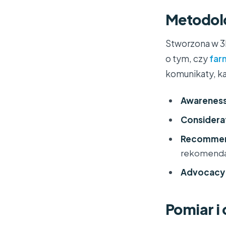
Metodol
Stworzona w 3
o tym, czy
far
komunikaty, kan
Awarenes
Considera
Recommen
rekomenda
Advocacy
Pomiar i