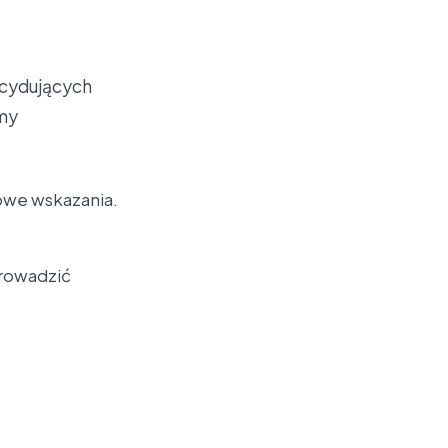
ecydujących
amy
owe wskazania.
prowadzić