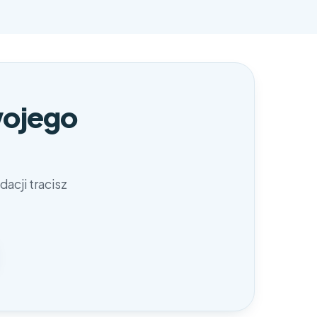
wojego
acji tracisz