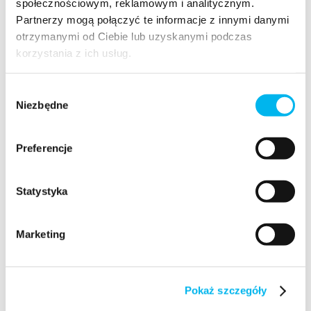
społecznościowym, reklamowym i analitycznym.
rekomendacji.
Partnerzy mogą połączyć te informacje z innymi danymi
Wybierz najlepszą formę przekazu
– format
otrzymanymi od Ciebie lub uzyskanymi podczas
korzystania z ich usług.
ma wzmocnić komunikat; najpopularniejsze to
artykuły
i wideo.
Wybór
Zadbaj o praktyczny wymiar treści
–
Niezbędne
zgody
użyteczność i wartość; nie łącz komunikacji do
pacjentów z komunikacją do aptekarzy.
Preferencje
Dobierz skuteczne kanały
– portale
branżowe, wydawnictwa, grupy na Facebooku,
Statystyka
czasopisma, Google Ads,
webinaria
, szkolenia,
przedstawiciele; minimum kilka kanałów
Marketing
w modelu
omnichannel
.
Zweryfikuj skuteczność
– pomiar dotarcia,
realizacja KPI, ocena jakościowa komunikatów
Pokaż szczegóły
oraz wpływ na gotowość i umiejętność