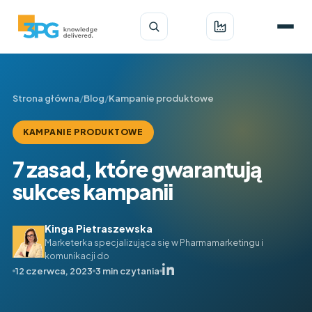
Strona główna
/
Blog
/
Kampanie produktowe
KAMPANIE PRODUKTOWE
7 zasad, które gwarantują
sukces kampanii
Kinga Pietraszewska
Marketerka specjalizująca się w Pharmamarketingu i
komunikacji do
12 czerwca, 2023
3 min czytania