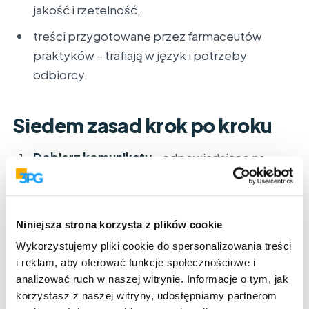
jakość i rzetelność,
treści przygotowane przez farmaceutów
praktyków – trafiają w język i potrzeby
odbiorcy.
Siedem zasad krok po kroku
Dobierz komunikaty
– odpowiadające na
wątpliwości pacjentów i wyróżniki preparatu,
dopasowane do pracy farmaceuty, tak by
rekomendacja wynikała z jego inicjatywy.
Niniejsza strona korzysta z plików cookie
Upewnij się, że komunikaty działają
–
Wykorzystujemy pliki cookie do spersonalizowania treści
w Badaniu Istotności Komunikatów pytamy,
i reklam, aby oferować funkcje społecznościowe i
w jakim stopniu znajomość komunikatu
analizować ruch w naszej witrynie. Informacje o tym, jak
korzystasz z naszej witryny, udostępniamy partnerom
przełoży się na gotowość i umiejętność