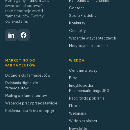
Pomagamy markom OTC
Kampanie omnichannel
świadomie budować
Content
rekomendację wśród
Strefa Produktu
farmaceutów. Twórcy
opieka.farm.
Konkursy
One-offy
Wsparcie wizyt aptecznych
Merytoryczne upominki
MARKETING DO
WIEDZA
FARMACEUTÓW
Centrum wiedzy
Dotarcie do farmaceutów
Blog
Działania digital do
Encyklopedia
farmaceutów
Pharmamarketingu 3PG
Mailing do farmaceutów
Raporty do pobrania
Wsparcie pracy przedstawicieli
Ebooki
Reklama leku Rx (na receptę)
Webinaria
Wideo explainer
Newsletter