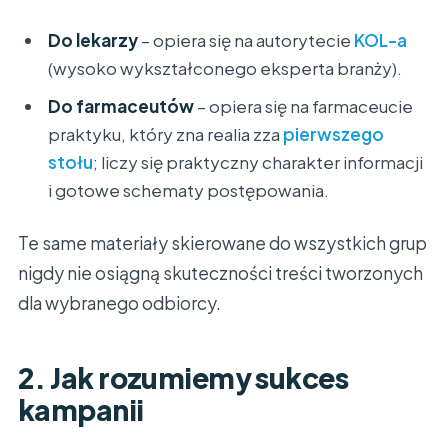
Do lekarzy
– opiera się na autorytecie
KOL-a
(wysoko wykształconego eksperta branży).
Do farmaceutów
– opiera się na farmaceucie
praktyku, który zna realia zza
pierwszego
stołu
; liczy się praktyczny charakter informacji
i gotowe schematy postępowania.
Te same materiały skierowane do wszystkich grup
nigdy nie osiągną skuteczności treści tworzonych
dla wybranego odbiorcy.
2. Jak rozumiemy sukces
kampanii