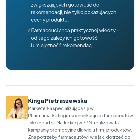
zwiększających gotowość do
rekomendacji, nie tylko pokazujących
cechy produktu.
Farmaceuci chcą praktycznej wiedzy –
od tego zależy ich gotowość
i umiejętność rekomendacji.
Kinga Pietraszewska
Marketerka specjalizująca się w
Pharmamarketingu i komunikacji do farmaceutów.
Jako Head of Marketing w 3PG, realizowała
kampanię promocyjne dla wielu firm i produktów.
Zna potrzeby farmaceutów i wie jak, dotrzeć do