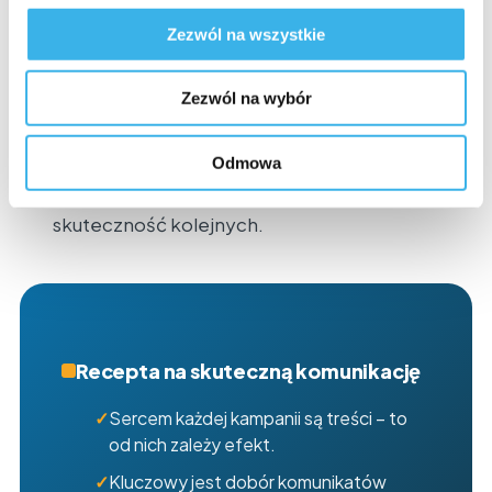
rekomendacji; badamy zmianę postawy
Zezwól na wszystkie
(przed/po).
Zezwól na wybór
Wyciągnij wnioski na przyszłość
– raporty,
podsumowanie z wnioskami i dane
potwierdzające skuteczność; dane
Odmowa
z poprzednich realizacji zwiększają
skuteczność kolejnych.
Recepta na skuteczną komunikację
Sercem każdej kampanii są treści – to
od nich zależy efekt.
Kluczowy jest dobór komunikatów